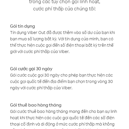
trong các tùy chọn gọi linh hoạt,
cước phí thấp của chúng tôi:
Gói tín dụng
Tín dụng Viber Out đã được thêm vào số dư của bạn khi
bạn mua số lượng bất kỳ. Với tín dụng của mình, bạn có
thể thực hiện cuộc gọi đến số điện thoại bất kỳ trên thế
giới với cước phí thấp của Viber.
Gói cước gọi 30 ngày
Gói cước cuộc gọi 30 ngày cho phép bạn thực hiện các
cuộc gọi quốc tế đến địa điểm bạn chọn trong vòng 30
ngày với cước phí thấp của Viber.
Gói thuê bao hàng tháng
Gói cước thuê bao hàng tháng mang đến cho bạn sự linh
hoạt khi thực hiện các cuộc gọi quốc tế đến các số điện
thoại cố định và di động ở mức cước phí thấp mà không