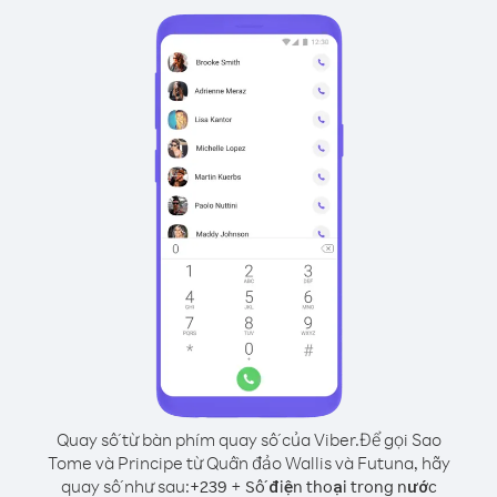
Quay số từ bàn phím quay số của Viber.
Để gọi Sao
Tome và Principe từ Quần đảo Wallis và Futuna, hãy
quay số như sau:
+
+
239
Số điện thoại trong nước