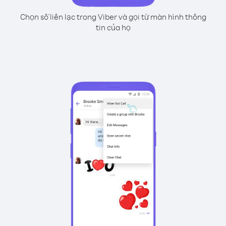
Chọn số liên lạc trong Viber và gọi từ màn hình thông
tin của họ