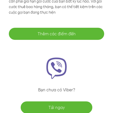
cần phải gia hạn gói cước của bạn bất kỳ lúc nào. Với gói
cước thuê bao hàng tháng, bạn có thể tiết kiệm trên các
cuộc gọi bạn đang thực hiện
Thêm các điểm đến
Bạn chưa có Viber?
Tải ngay