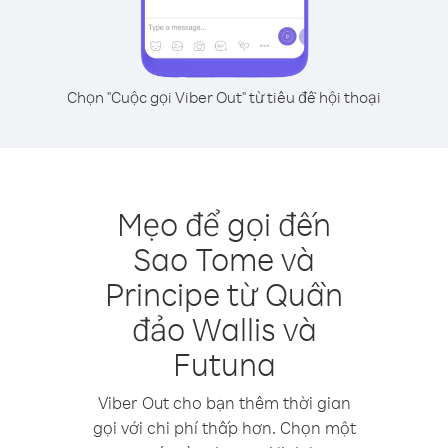
Chọn "Cuộc gọi Viber Out" từ tiêu đề hội thoại
Mẹo để gọi đến
Sao Tome và
Principe từ Quần
đảo Wallis và
Futuna
Viber Out cho bạn thêm thời gian
gọi với chi phí thấp hơn. Chọn một