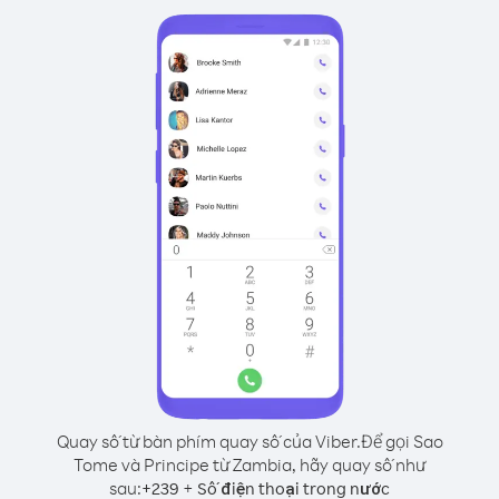
Quay số từ bàn phím quay số của Viber.
Để gọi Sao
Tome và Principe từ Zambia, hãy quay số như
sau:
+
+
239
Số điện thoại trong nước