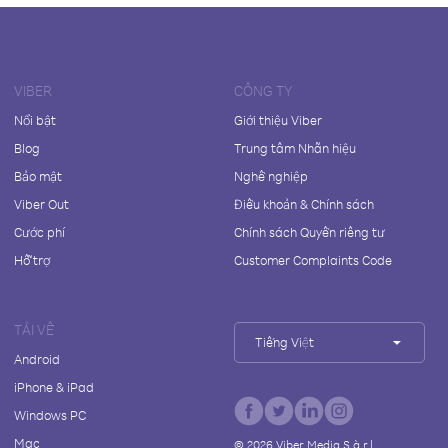
VIBER
CÔNG TY
Nổi bật
Giới thiệu Viber
Blog
Trung tâm Nhãn hiệu
Bảo mật
Nghề nghiệp
Viber Out
Điều khoản & Chính sách
Cước phí
Chính sách Quyền riêng tư
Hỗ trợ
Customer Complaints Code
TẢI VỀ
Tiếng Việt
Android
iPhone & iPad
Windows PC
Mac
©
2026
Viber Media S.à r.l.