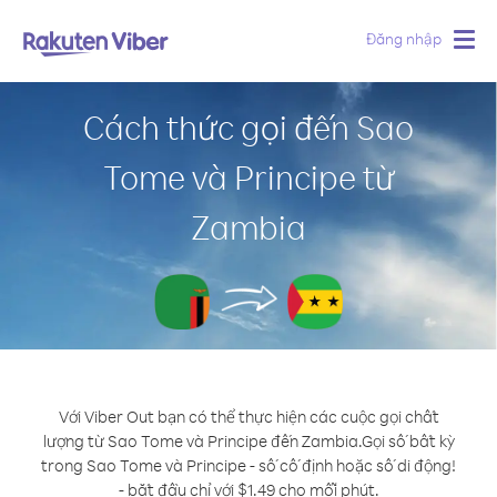
Đăng nhập
Togg
navig
Cách thức gọi đến Sao
Tome và Principe từ
Zambia
Với Viber Out bạn có thể thực hiện các cuộc gọi chất
lượng từ Sao Tome và Principe đến Zambia.
Gọi số bất kỳ
trong Sao Tome và Principe - số cố định hoặc số di động!
- bắt đầu chỉ với $1.49 cho mỗi phút.