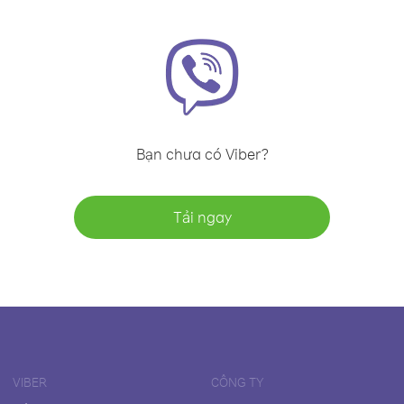
Bạn chưa có Viber?
Tải ngay
VIBER
CÔNG TY