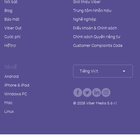
Nổi bật
Giới thiệu Viber
Blog
Trung tâm Nhãn hiệu
Bảo mật
Nghề nghiệp
Viber Out
Điều khoản & Chính sách
Cước phí
Chính sách Quyền riêng tư
Hỗ trợ
Customer Complaints Code
TẢI VỀ
Tiếng Việt
Android
iPhone & iPad
Windows PC
Mac
©
2026
Viber Media S.à r.l.
Linux