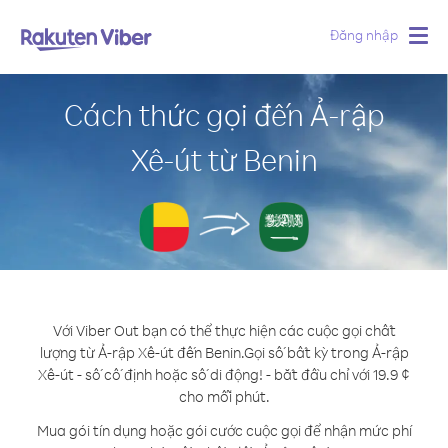
Đăng nhập
Togg
navig
Cách thức gọi đến Ả-rập
Xê-út từ Benin
Với Viber Out bạn có thể thực hiện các cuộc gọi chất
lượng từ Ả-rập Xê-út đến Benin.
Gọi số bất kỳ trong Ả-rập
Xê-út - số cố định hoặc số di động! - bắt đầu chỉ với 19.9 ¢
cho mỗi phút.
Mua gói tín dụng hoặc gói cước cuộc gọi để nhận mức phí