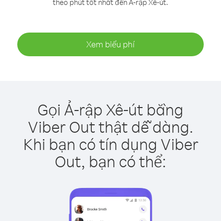
theo phút tốt nhất đến Ả-rập Xê-út.
Xem biểu phí
Gọi Ả-rập Xê-út bằng
Viber Out thật dễ dàng.
Khi bạn có tín dụng Viber
Out, bạn có thể: