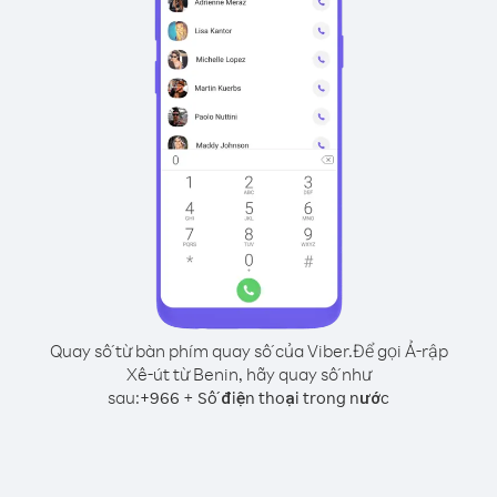
Quay số từ bàn phím quay số của Viber.
Để gọi Ả-rập
Xê-út từ Benin, hãy quay số như
sau:
+
+
966
Số điện thoại trong nước