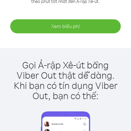
theo phút tốt nhất đến Ả-rập Xê-út.
Xem biểu phí
Gọi Ả-rập Xê-út bằng
Viber Out thật dễ dàng.
Khi bạn có tín dụng Viber
Out, bạn có thể: