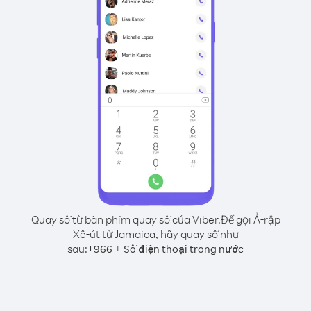
Quay số từ bàn phím quay số của Viber.
Để gọi Ả-rập
Xê-út từ Jamaica, hãy quay số như
sau:
+
+
966
Số điện thoại trong nước