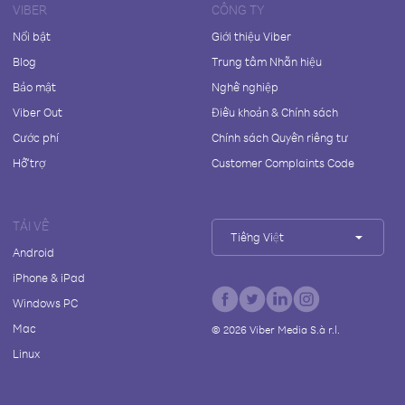
VIBER
CÔNG TY
Nổi bật
Giới thiệu Viber
Blog
Trung tâm Nhãn hiệu
Bảo mật
Nghề nghiệp
Viber Out
Điều khoản & Chính sách
Cước phí
Chính sách Quyền riêng tư
Hỗ trợ
Customer Complaints Code
TẢI VỀ
Tiếng Việt
Android
iPhone & iPad
Windows PC
Mac
©
2026
Viber Media S.à r.l.
Linux