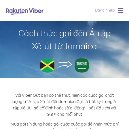
Đăng nhập
Togg
navig
Cách thức gọi đến Ả-rập
Xê-út từ Jamaica
Với Viber Out bạn có thể thực hiện các cuộc gọi chất
lượng từ Ả-rập Xê-út đến Jamaica.
Gọi số bất kỳ trong Ả-
rập Xê-út - số cố định hoặc số di động! - bắt đầu chỉ với
19.9 ¢ cho mỗi phút.
Mua gói tín dụng hoặc gói cước cuộc gọi để nhận mức phí