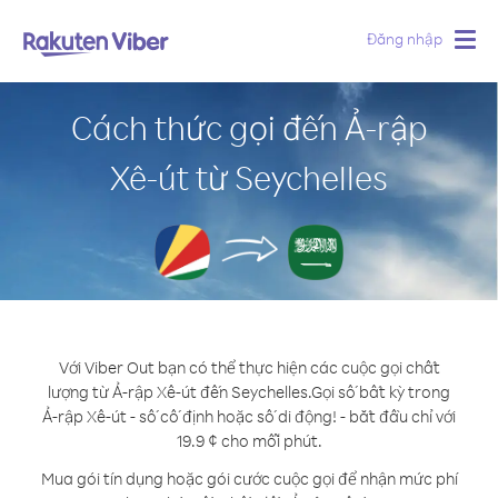
Đăng nhập
Togg
navig
Cách thức gọi đến Ả-rập
Xê-út từ Seychelles
Với Viber Out bạn có thể thực hiện các cuộc gọi chất
lượng từ Ả-rập Xê-út đến Seychelles.
Gọi số bất kỳ trong
Ả-rập Xê-út - số cố định hoặc số di động! - bắt đầu chỉ với
19.9 ¢ cho mỗi phút.
Mua gói tín dụng hoặc gói cước cuộc gọi để nhận mức phí