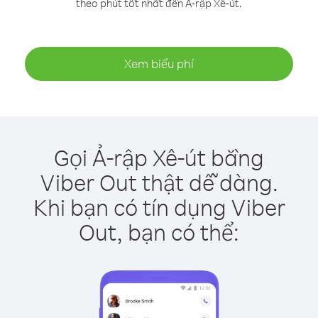
theo phút tốt nhất đến Ả-rập Xê-út.
Xem biểu phí
Gọi Ả-rập Xê-út bằng
Viber Out thật dễ dàng.
Khi bạn có tín dụng Viber
Out, bạn có thể: