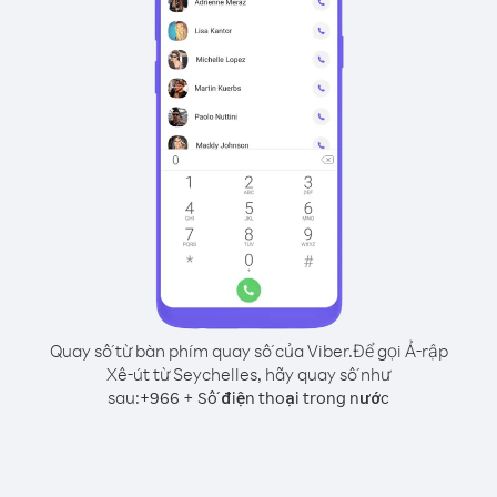
Quay số từ bàn phím quay số của Viber.
Để gọi Ả-rập
Xê-út từ Seychelles, hãy quay số như
sau:
+
+
966
Số điện thoại trong nước