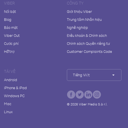
VIBER
CÔNG TY
Nổi bật
Giới thiệu Viber
Blog
Trung tâm Nhãn hiệu
Bảo mật
Nghề nghiệp
Viber Out
Điều khoản & Chính sách
Cước phí
Chính sách Quyền riêng tư
Hỗ trợ
Customer Complaints Code
TẢI VỀ
Tiếng Việt
Android
iPhone & iPad
Windows PC
Mac
©
2026
Viber Media S.à r.l.
Linux