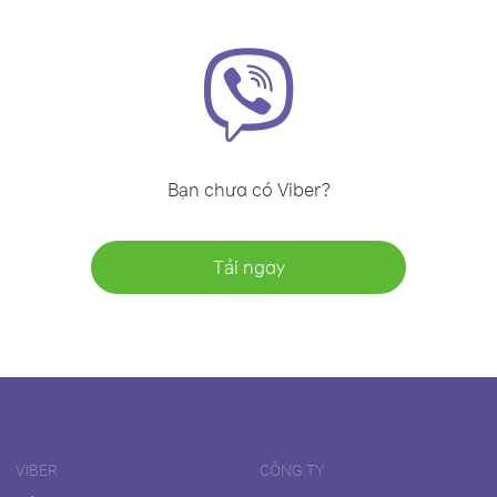
Bạn chưa có Viber?
Tải ngay
VIBER
CÔNG TY