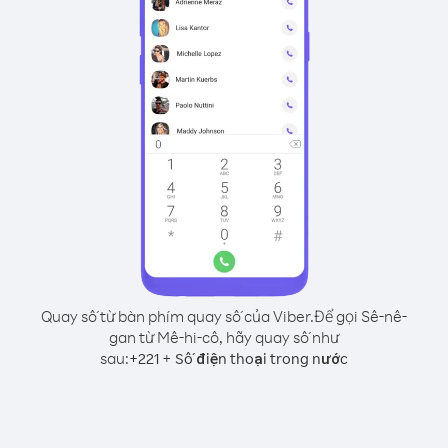
Quay số từ bàn phím quay số của Viber.
Để gọi Sê-nê-
gan từ Mê-hi-cô, hãy quay số như
sau:
+
+
221
Số điện thoại trong nước