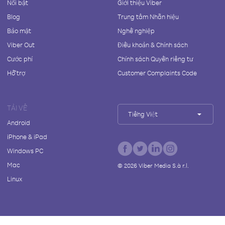
Nổi bật
Giới thiệu Viber
Blog
Trung tâm Nhãn hiệu
Bảo mật
Nghề nghiệp
Viber Out
Điều khoản & Chính sách
Cước phí
Chính sách Quyền riêng tư
Hỗ trợ
Customer Complaints Code
TẢI VỀ
Tiếng Việt
Android
iPhone & iPad
Windows PC
Mac
©
2026
Viber Media S.à r.l.
Linux