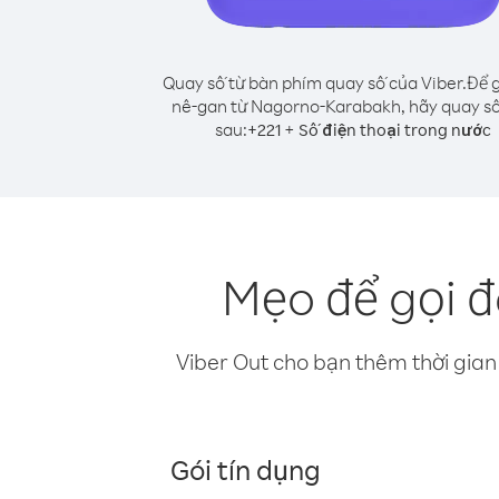
Quay số từ bàn phím quay số của Viber.
Để g
nê-gan từ Nagorno-Karabakh, hãy quay s
sau:
+
+
221
Số điện thoại trong nước
Mẹo để gọi 
Viber Out cho bạn thêm thời gian 
Gói tín dụng