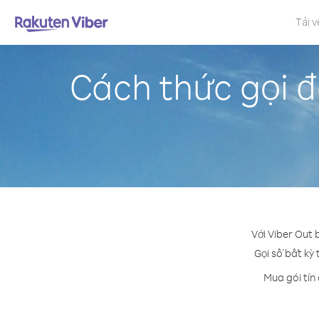
Tải v
Cách thức gọi 
Với Viber Out
Gọi số bất kỳ 
Mua gói tín