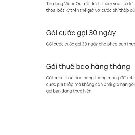
Tín dụng Viber Out đã được thêm vào số dư củ
thoại bất kỳ trên thế giới với cước phí thấp củ
Gói cước gọi 30 ngày
Gói cước cuộc gọi 30 ngày cho phép bạn thực
Gói thuê bao hàng tháng
Gói cước thuê bao hàng tháng mang đến cho b
cước phí thấp mà không cần phải gia hạn gói 
gọi bạn đang thực hiện