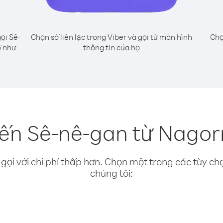
ọi Sê-
Chọn số liên lạc trong Viber và gọi từ màn hình
Chọ
ố như
thông tin của họ
đến Sê-nê-gan từ Nago
gọi với chi phí thấp hơn. Chọn một trong các tùy chọ
chúng tôi: