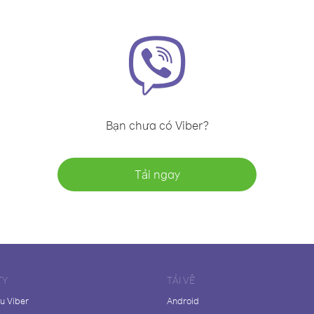
Bạn chưa có Viber?
Tải ngay
TY
TẢI VỀ
ệu Viber
Android