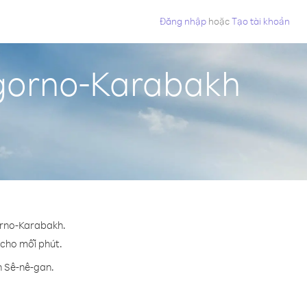
Đăng nhập
hoặc
Tạo tài khoản
agorno-Karabakh
orno-Karabakh.
¢ cho mỗi phút.
n Sê-nê-gan.