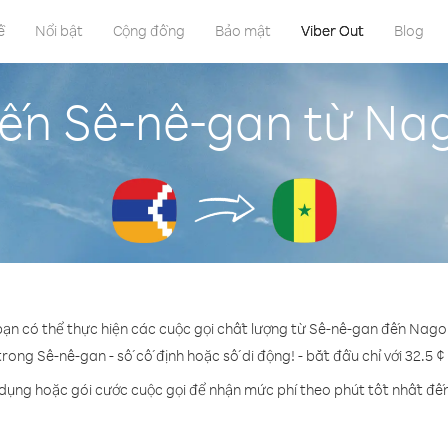
ề
Nổi bật
Cộng đồng
Bảo mật
Viber Out
Blog
đến Sê-nê-gan từ N
 bạn có thể thực hiện các cuộc gọi chất lượng từ Sê-nê-gan đến Nag
trong Sê-nê-gan - số cố định hoặc số di động! - bắt đầu chỉ với 32.5 
 dụng hoặc gói cước cuộc gọi để nhận mức phí theo phút tốt nhất đế