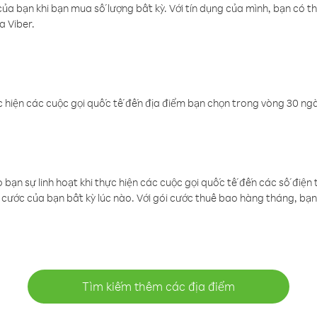
a bạn khi bạn mua số lượng bất kỳ. Với tín dụng của mình, bạn có th
a Viber.
 hiện các cuộc gọi quốc tế đến địa điểm bạn chọn trong vòng 30 ngày
ạn sự linh hoạt khi thực hiện các cuộc gọi quốc tế đến các số điện 
cước của bạn bất kỳ lúc nào. Với gói cước thuê bao hàng tháng, bạn 
Tìm kiếm thêm các địa điểm