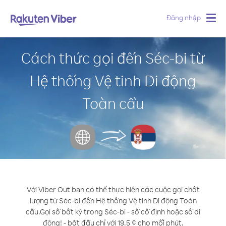
Đăng nhập
Togg
navig
Cách thức gọi đến Séc-bi từ
Hệ thống Vệ tinh Di động
Toàn cầu
Với Viber Out bạn có thể thực hiện các cuộc gọi chất
lượng từ Séc-bi đến Hệ thống Vệ tinh Di động Toàn
cầu.
Gọi số bất kỳ trong Séc-bi - số cố định hoặc số di
động! - bắt đầu chỉ với 19.5 ¢ cho mỗi phút.