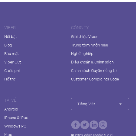
VIBER
CÔNG TY
Nổi bật
Giới thiệu Viber
Blog
Trung tâm Nhãn hiệu
Bảo mật
Nghề nghiệp
Viber Out
Điều khoản & Chính sách
Cước phí
Chính sách Quyền riêng tư
Hỗ trợ
Customer Complaints Code
TẢI VỀ
Tiếng Việt
Android
iPhone & iPad
Windows PC
Mac
©
2026
Viber Media S.à r.l.