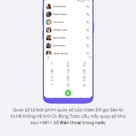
Quay số từ bàn phím quay số của Viber.
Để gọi Séc-bi
từ Hệ thống Vệ tinh Di động Toàn cầu, hãy quay số như
sau:
+
+
381
Số điện thoại trong nước