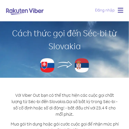
Đăng nhập
Togg
navig
Cách thức gọi đến Séc-bi từ
Slovakia
Với Viber Out bạn có thể thực hiện các cuộc gọi chất
lượng từ Séc-bi đến Slovakia.
Gọi số bất kỳ trong Séc-bi -
số cố định hoặc số di động! - bắt đầu chỉ với 23.4 ¢ cho
mỗi phút.
Mua gói tín dụng hoặc gói cước cuộc gọi để nhận mức phí