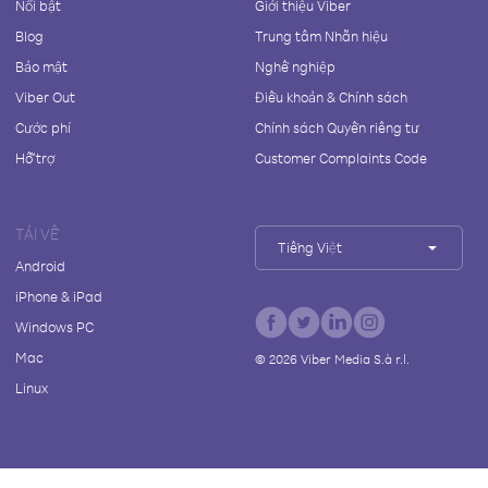
Nổi bật
Giới thiệu Viber
Blog
Trung tâm Nhãn hiệu
Bảo mật
Nghề nghiệp
Viber Out
Điều khoản & Chính sách
Cước phí
Chính sách Quyền riêng tư
Hỗ trợ
Customer Complaints Code
TẢI VỀ
Tiếng Việt
Android
iPhone & iPad
Windows PC
Mac
©
2026
Viber Media S.à r.l.
Linux