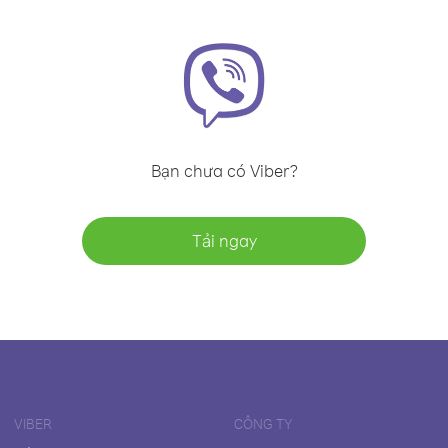
Bạn chưa có Viber?
Tải ngay
VIBER
CÔNG TY