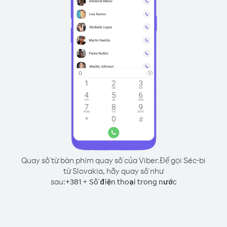
Quay số từ bàn phím quay số của Viber.
Để gọi Séc-bi
từ Slovakia, hãy quay số như
sau:
+
+
381
Số điện thoại trong nước