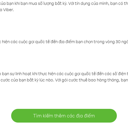
a bạn khi bạn mua số lượng bất kỳ. Với tín dụng của mình, bạn có th
a Viber.
 hiện các cuộc gọi quốc tế đến địa điểm bạn chọn trong vòng 30 ngày
ạn sự linh hoạt khi thực hiện các cuộc gọi quốc tế đến các số điện 
cước của bạn bất kỳ lúc nào. Với gói cước thuê bao hàng tháng, bạn 
Tìm kiếm thêm các địa điểm