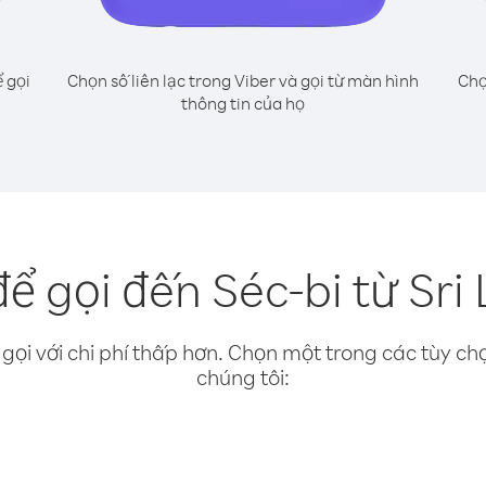
 gọi
Chọn số liên lạc trong Viber và gọi từ màn hình
Chọ
thông tin của họ
ể gọi đến Séc-bi từ Sri
gọi với chi phí thấp hơn. Chọn một trong các tùy chọ
chúng tôi: