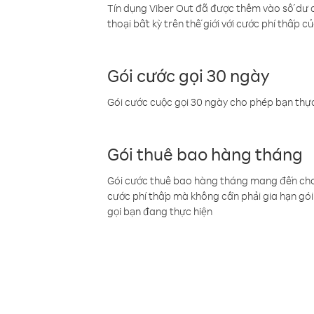
Tín dụng Viber Out đã được thêm vào số dư củ
thoại bất kỳ trên thế giới với cước phí thấp củ
Gói cước gọi 30 ngày
Gói cước cuộc gọi 30 ngày cho phép bạn thực
Gói thuê bao hàng tháng
Gói cước thuê bao hàng tháng mang đến cho b
cước phí thấp mà không cần phải gia hạn gói 
gọi bạn đang thực hiện