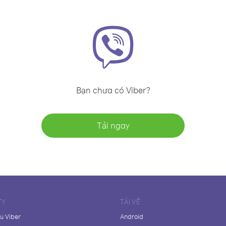
Bạn chưa có Viber?
Tải ngay
TY
TẢI VỀ
ệu Viber
Android