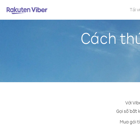
Tải v
Cách thứ
Với Vib
Gọi số bất k
Mua gói t