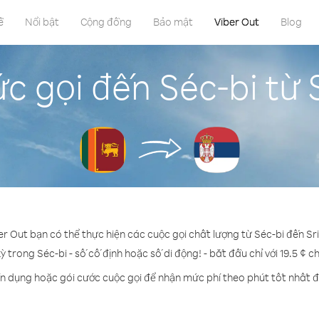
ề
Nổi bật
Cộng đồng
Bảo mật
Viber Out
Blog
c gọi đến Séc-bi từ 
er Out bạn có thể thực hiện các cuộc gọi chất lượng từ Séc-bi đến Sr
ỳ trong Séc-bi - số cố định hoặc số di động! - bắt đầu chỉ với 19.5 ¢ 
ín dụng hoặc gói cước cuộc gọi để nhận mức phí theo phút tốt nhất đ