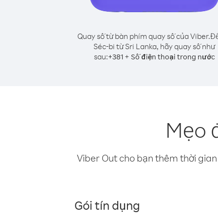
Quay số từ bàn phím quay số của Viber.
Để
Séc-bi từ Sri Lanka, hãy quay số như
sau:
+
+
381
Số điện thoại trong nước
Mẹo đ
Viber Out cho bạn thêm thời gian 
Gói tín dụng