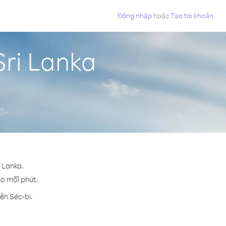
Đăng nhập
hoặc
Tạo tài khoản
Sri Lanka
i Lanka.
cho mỗi phút.
ến Séc-bi.