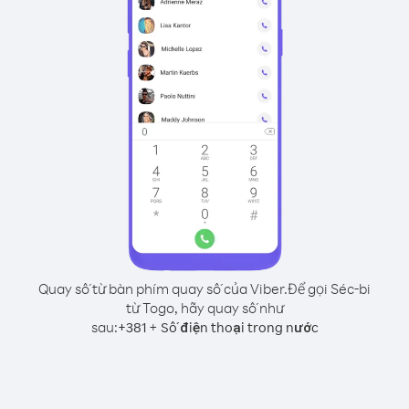
Quay số từ bàn phím quay số của Viber.
Để gọi Séc-bi
từ Togo, hãy quay số như
sau:
+
+
381
Số điện thoại trong nước