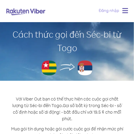
Đăng nhập
Togg
navig
Cách thức gọi đến Séc-bi từ
Togo
Với Viber Out bạn có thể thực hiện các cuộc gọi chất
lượng từ Séc-bi đến Togo.
Gọi số bất kỳ trong Séc-bi - số
cố định hoặc số di động! - bắt đầu chỉ với 19.5 ¢ cho mỗi
phút.
Mua gói tín dụng hoặc gói cước cuộc gọi để nhận mức phí