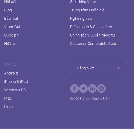
Nổi bật
Giới thiệu Viber
Blog
Trung tâm Nhãn hiệu
Bảo mật
Nghề nghiệp
Viber Out
Điều khoản & Chính sách
Cước phí
Chính sách Quyền riêng tư
Hỗ trợ
Customer Complaints Code
TẢI VỀ
Tiếng Việt
Android
iPhone & iPad
Windows PC
Mac
©
2026
Viber Media S.à r.l.
Linux