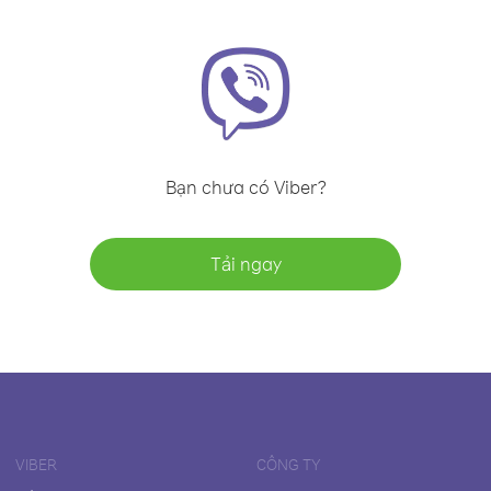
Bạn chưa có Viber?
Tải ngay
VIBER
CÔNG TY