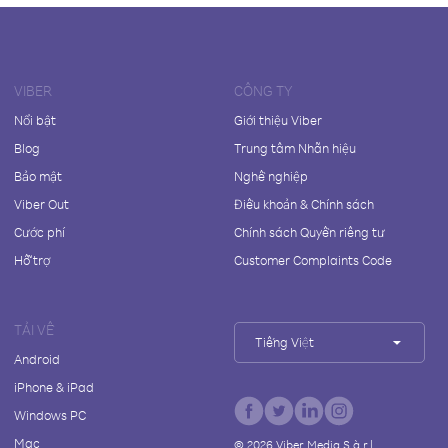
VIBER
CÔNG TY
Nổi bật
Giới thiệu Viber
Blog
Trung tâm Nhãn hiệu
Bảo mật
Nghề nghiệp
Viber Out
Điều khoản & Chính sách
Cước phí
Chính sách Quyền riêng tư
Hỗ trợ
Customer Complaints Code
TẢI VỀ
Tiếng Việt
Android
iPhone & iPad
Windows PC
Mac
©
2026
Viber Media S.à r.l.