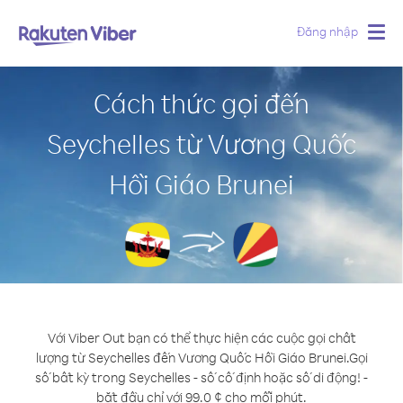
Đăng nhập
Togg
navig
Cách thức gọi đến
Seychelles từ Vương Quốc
Hồi Giáo Brunei
Với Viber Out bạn có thể thực hiện các cuộc gọi chất
lượng từ Seychelles đến Vương Quốc Hồi Giáo Brunei.
Gọi
số bất kỳ trong Seychelles - số cố định hoặc số di động! -
bắt đầu chỉ với 99.0 ¢ cho mỗi phút.