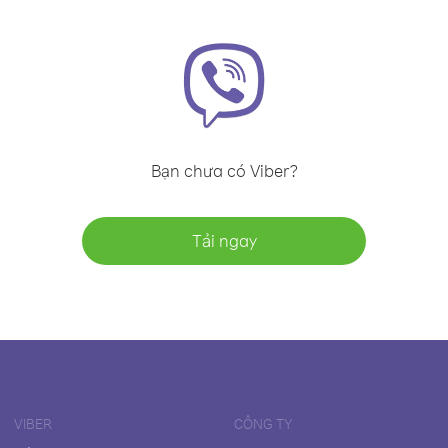
Bạn chưa có Viber?
Tải ngay
VIBER
CÔNG TY