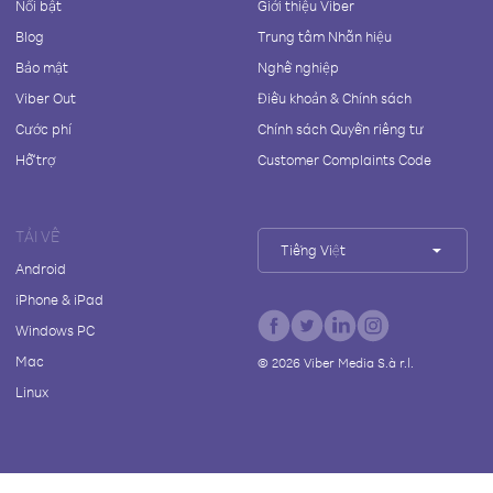
Nổi bật
Giới thiệu Viber
Blog
Trung tâm Nhãn hiệu
Bảo mật
Nghề nghiệp
Viber Out
Điều khoản & Chính sách
Cước phí
Chính sách Quyền riêng tư
Hỗ trợ
Customer Complaints Code
TẢI VỀ
Tiếng Việt
Android
iPhone & iPad
Windows PC
Mac
©
2026
Viber Media S.à r.l.
Linux