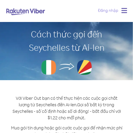
Đăng nhập
Togg
navig
Cách thức gọi đến
Seychelles từ Ai-len
Với Viber Out bạn có thể thực hiện các cuộc gọi chất
lượng từ Seychelles đến Ai-len.
Gọi số bất kỳ trong
Seychelles - số cố định hoặc số di động! - bắt đầu chỉ với
$1.22 cho mỗi phút.
Mua gói tín dụng hoặc gói cước cuộc gọi để nhận mức phí