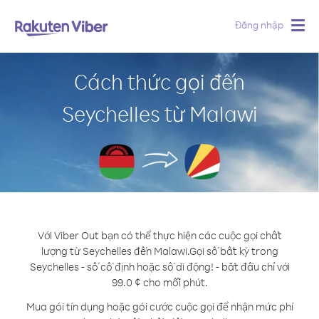
Đăng nhập
Togg
navig
Cách thức gọi đến
Seychelles từ Malawi
Với Viber Out bạn có thể thực hiện các cuộc gọi chất
lượng từ Seychelles đến Malawi.
Gọi số bất kỳ trong
Seychelles - số cố định hoặc số di động! - bắt đầu chỉ với
99.0 ¢ cho mỗi phút.
Mua gói tín dụng hoặc gói cước cuộc gọi để nhận mức phí