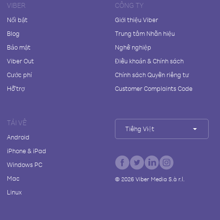
VIBER
CÔNG TY
Nổi bật
Giới thiệu Viber
Blog
Trung tâm Nhãn hiệu
Bảo mật
Nghề nghiệp
Viber Out
Điều khoản & Chính sách
Cước phí
Chính sách Quyền riêng tư
Hỗ trợ
Customer Complaints Code
TẢI VỀ
Tiếng Việt
Android
iPhone & iPad
Windows PC
Mac
©
2026
Viber Media S.à r.l.
Linux