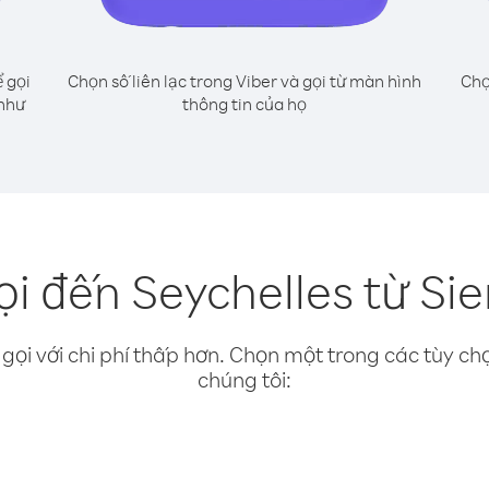
 gọi
Chọn số liên lạc trong Viber và gọi từ màn hình
Chọ
 như
thông tin của họ
i đến Seychelles từ Si
gọi với chi phí thấp hơn. Chọn một trong các tùy chọ
chúng tôi: