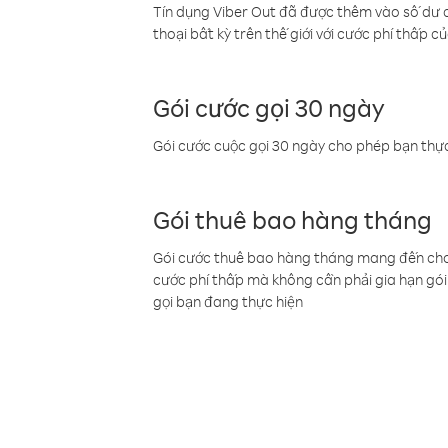
Tín dụng Viber Out đã được thêm vào số dư củ
thoại bất kỳ trên thế giới với cước phí thấp củ
Gói cước gọi 30 ngày
Gói cước cuộc gọi 30 ngày cho phép bạn thực
Gói thuê bao hàng tháng
Gói cước thuê bao hàng tháng mang đến cho b
cước phí thấp mà không cần phải gia hạn gói 
gọi bạn đang thực hiện