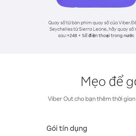
Quay số từ bàn phím quay số của Viber.
Để
Seychelles từ Sierra Leone, hãy quay số
sau:
+
+
248
Số điện thoại trong nước
Mẹo để gọ
Viber Out cho bạn thêm thời gian 
Gói tín dụng