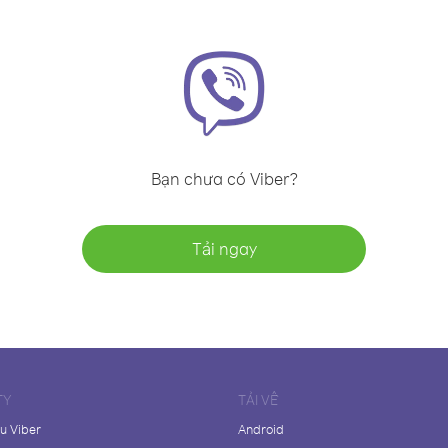
Bạn chưa có Viber?
Tải ngay
TY
TẢI VỀ
ệu Viber
Android