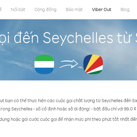
ề
Nổi bật
Cộng đồng
Bảo mật
Viber Out
Blog
i đến Seychelles từ
ut bạn có thể thực hiện các cuộc gọi chất lượng từ Seychelles đến S
trong Seychelles - số cố định hoặc số di động! - bắt đầu chỉ với 99.0 
 dụng hoặc gói cước cuộc gọi để nhận mức phí theo phút tốt nhất đến