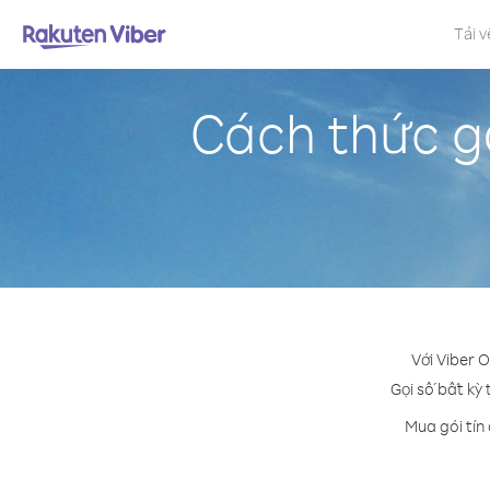
Tải v
Cách thức gọ
Với Viber O
Gọi số bất kỳ 
Mua gói tín