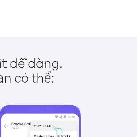
ật dễ dàng.
ạn có thể: