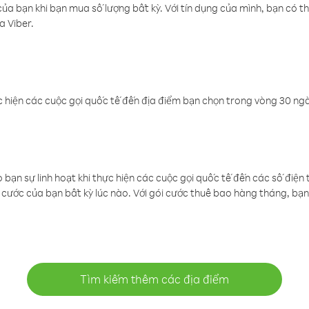
a bạn khi bạn mua số lượng bất kỳ. Với tín dụng của mình, bạn có th
a Viber.
 hiện các cuộc gọi quốc tế đến địa điểm bạn chọn trong vòng 30 ngày
ạn sự linh hoạt khi thực hiện các cuộc gọi quốc tế đến các số điện 
cước của bạn bất kỳ lúc nào. Với gói cước thuê bao hàng tháng, bạn 
Tìm kiếm thêm các địa điểm