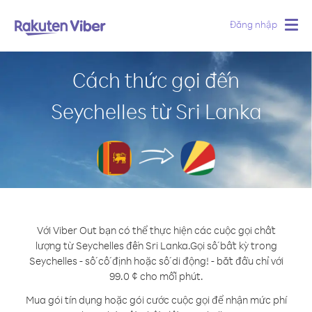
Đăng nhập
Togg
navig
Cách thức gọi đến
Seychelles từ Sri Lanka
Với Viber Out bạn có thể thực hiện các cuộc gọi chất
lượng từ Seychelles đến Sri Lanka.
Gọi số bất kỳ trong
Seychelles - số cố định hoặc số di động! - bắt đầu chỉ với
99.0 ¢ cho mỗi phút.
Mua gói tín dụng hoặc gói cước cuộc gọi để nhận mức phí