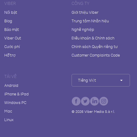
VIBER
CÔNG TY
Nổi bật
Giới thiệu Viber
Blog
Trung tâm Nhãn hiệu
Bảo mật
Nghề nghiệp
Viber Out
Điều khoản & Chính sách
Cước phí
Chính sách Quyền riêng tư
Hỗ trợ
Customer Complaints Code
TẢI VỀ
Tiếng Việt
Android
iPhone & iPad
Windows PC
Mac
©
2026
Viber Media S.à r.l.
Linux