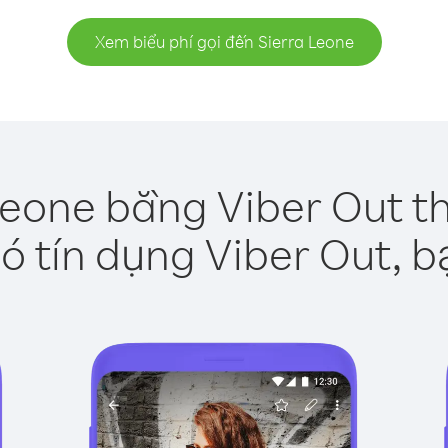
Xem biểu phí gọi đến Sierra Leone
Leone bằng Viber Out t
ó tín dụng Viber Out, b