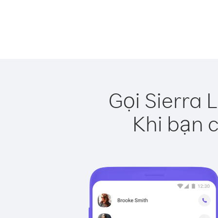
Gọi Sierra 
Khi bạn c