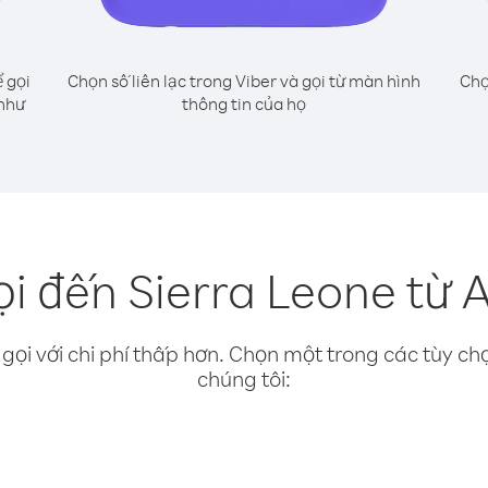
 gọi
Chọn số liên lạc trong Viber và gọi từ màn hình
Chọ
 như
thông tin của họ
i đến Sierra Leone từ 
gọi với chi phí thấp hơn. Chọn một trong các tùy chọ
chúng tôi: