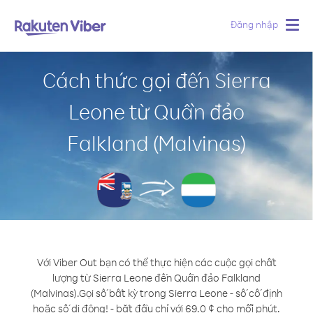
Đăng nhập
Togg
navig
Cách thức gọi đến Sierra
Leone từ Quần đảo
Falkland (Malvinas)
Với Viber Out bạn có thể thực hiện các cuộc gọi chất
lượng từ Sierra Leone đến Quần đảo Falkland
(Malvinas).
Gọi số bất kỳ trong Sierra Leone - số cố định
hoặc số di động! - bắt đầu chỉ với 69.0 ¢ cho mỗi phút.