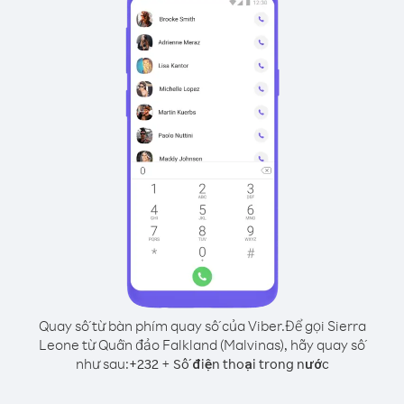
Quay số từ bàn phím quay số của Viber.
Để gọi Sierra
Leone từ Quần đảo Falkland (Malvinas), hãy quay số
như sau:
+
+
232
Số điện thoại trong nước