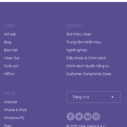
VIBER
CÔNG TY
Nổi bật
Giới thiệu Viber
Blog
Trung tâm Nhãn hiệu
Bảo mật
Nghề nghiệp
Viber Out
Điều khoản & Chính sách
Cước phí
Chính sách Quyền riêng tư
Hỗ trợ
Customer Complaints Code
TẢI VỀ
Tiếng Việt
Android
iPhone & iPad
Windows PC
Mac
©
2026
Viber Media S.à r.l.