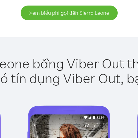
Xem biểu phí gọi đến Sierra Leone
Leone bằng Viber Out t
ó tín dụng Viber Out, b