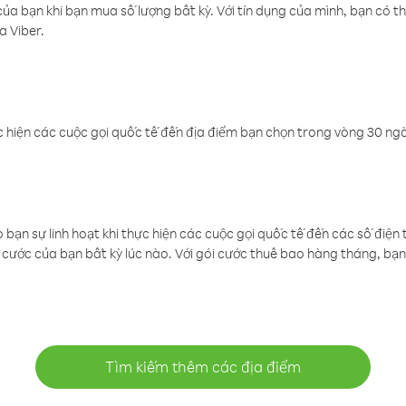
a bạn khi bạn mua số lượng bất kỳ. Với tín dụng của mình, bạn có th
a Viber.
 hiện các cuộc gọi quốc tế đến địa điểm bạn chọn trong vòng 30 ngày
ạn sự linh hoạt khi thực hiện các cuộc gọi quốc tế đến các số điện 
cước của bạn bất kỳ lúc nào. Với gói cước thuê bao hàng tháng, bạn 
Tìm kiếm thêm các địa điểm