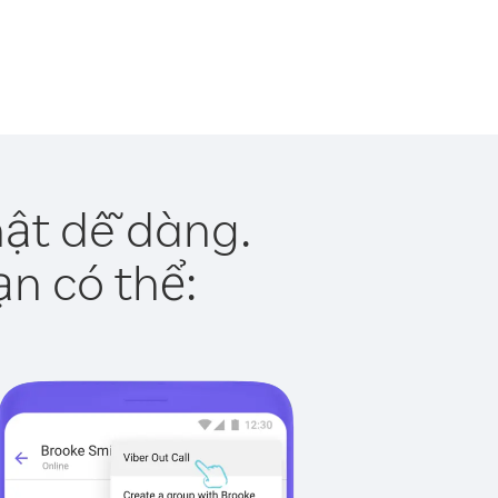
hật dễ dàng.
ạn có thể: