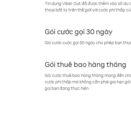
Tín dụng Viber Out đã được thêm vào số dư củ
thoại bất kỳ trên thế giới với cước phí thấp củ
Gói cước gọi 30 ngày
Gói cước cuộc gọi 30 ngày cho phép bạn thực
Gói thuê bao hàng tháng
Gói cước thuê bao hàng tháng mang đến cho b
cước phí thấp mà không cần phải gia hạn gói 
gọi bạn đang thực hiện