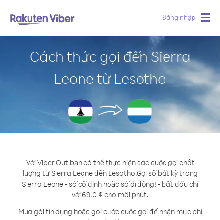
Đăng nhập
Togg
navig
Cách thức gọi đến Sierra
Leone từ Lesotho
Với Viber Out bạn có thể thực hiện các cuộc gọi chất
lượng từ Sierra Leone đến Lesotho.
Gọi số bất kỳ trong
Sierra Leone - số cố định hoặc số di động! - bắt đầu chỉ
với 69.0 ¢ cho mỗi phút.
Mua gói tín dụng hoặc gói cước cuộc gọi để nhận mức phí