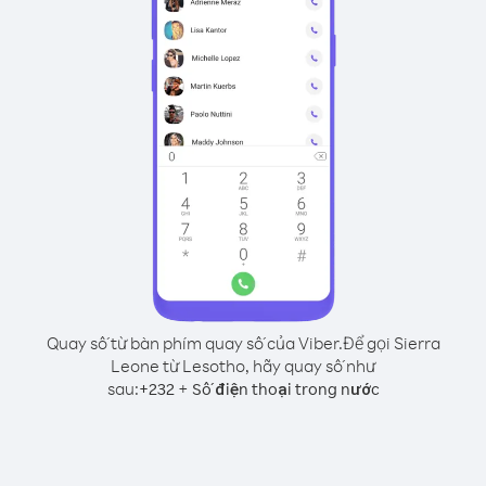
Quay số từ bàn phím quay số của Viber.
Để gọi Sierra
Leone từ Lesotho, hãy quay số như
sau:
+
+
232
Số điện thoại trong nước