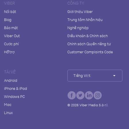
VIBER
CÔNG TY
Nổi bật
Giới thiệu Viber
Blog
Trung tâm Nhãn hiệu
Bảo mật
Nghề nghiệp
Viber Out
Điều khoản & Chính sách
Cước phí
Chính sách Quyền riêng tư
Hỗ trợ
Customer Complaints Code
TẢI VỀ
Tiếng Việt
Android
iPhone & iPad
Windows PC
Mac
©
2026
Viber Media S.à r.l.
Linux