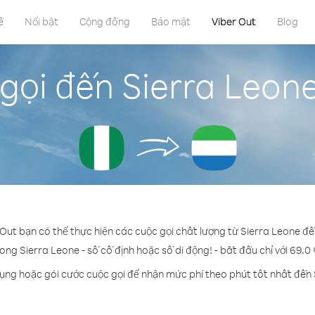
ề
Nổi bật
Cộng đồng
Bảo mật
Viber Out
Blog
gọi đến Sierra Leone
 Out bạn có thể thực hiện các cuộc gọi chất lượng từ Sierra Leone đế
rong Sierra Leone - số cố định hoặc số di động! - bắt đầu chỉ với 69.0
dụng hoặc gói cước cuộc gọi để nhận mức phí theo phút tốt nhất đến 