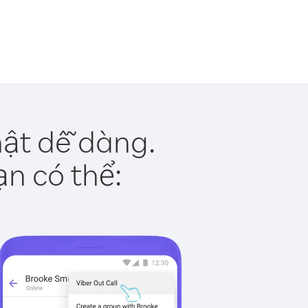
hật dễ dàng.
ạn có thể: