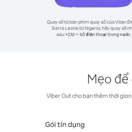
Quay số từ bàn phím quay số của Viber.
Để
Sierra Leone từ Nigeria, hãy quay số n
sau:
+
+
232
Số điện thoại trong nước
Mẹo để 
Viber Out cho bạn thêm thời gian 
Gói tín dụng