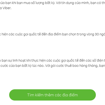
a bạn khi bạn mua số lượng bất kỳ. Với tín dụng của mình, bạn có th
a Viber.
 hiện các cuộc gọi quốc tế đến địa điểm bạn chọn trong vòng 30 ngày
ạn sự linh hoạt khi thực hiện các cuộc gọi quốc tế đến các số điện 
cước của bạn bất kỳ lúc nào. Với gói cước thuê bao hàng tháng, bạn 
Tìm kiếm thêm các địa điểm