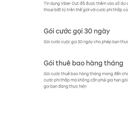
Tín dụng Viber Out đã được thêm vào số dư củ
thoại bất kỳ trên thế giới với cước phí thấp củ
Gói cước gọi 30 ngày
Gói cước cuộc gọi 30 ngày cho phép bạn thực
Gói thuê bao hàng tháng
Gói cước thuê bao hàng tháng mang đến cho b
cước phí thấp mà không cần phải gia hạn gói 
gọi bạn đang thực hiện