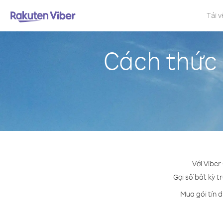
Tải v
Cách thức 
Với Viber
Gọi số bất kỳ t
Mua gói tín 