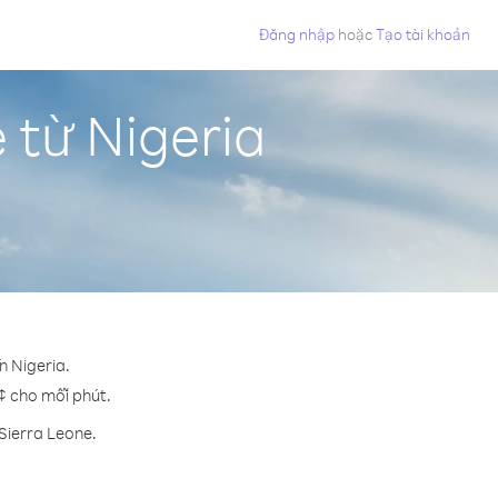
Đăng nhập
hoặc
Tạo tài khoản
 từ Nigeria
n Nigeria.
 ¢ cho mỗi phút.
Sierra Leone.