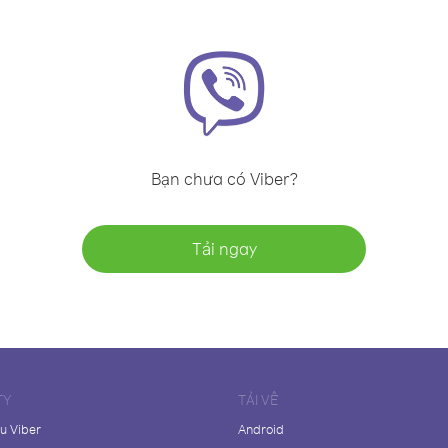
Bạn chưa có Viber?
Tải ngay
TY
TẢI VỀ
ệu Viber
Android