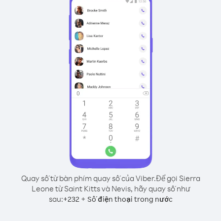
Quay số từ bàn phím quay số của Viber.
Để gọi Sierra
Leone từ Saint Kitts và Nevis, hãy quay số như
sau:
+
+
232
Số điện thoại trong nước