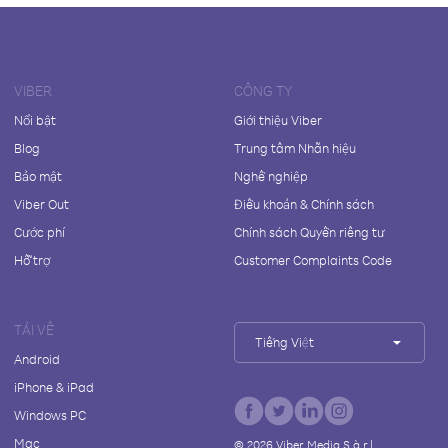
VIBER
CÔNG TY
Nổi bật
Giới thiệu Viber
Blog
Trung tâm Nhãn hiệu
Bảo mật
Nghề nghiệp
Viber Out
Điều khoản & Chính sách
Cước phí
Chính sách Quyền riêng tư
Hỗ trợ
Customer Complaints Code
TẢI VỀ
Tiếng Việt
Android
iPhone & iPad
Windows PC
Mac
©
2026
Viber Media S.à r.l.