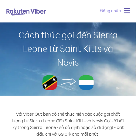
Đăng nhập
Togg
navig
Cách thức gọi đến Sierra
Leone từ Saint Kitts và
Nevis
Với Viber Out bạn có thể thực hiện các cuộc gọi chất
lượng từ Sierra Leone đến Saint Kitts và Nevis.
Gọi số bất
kỳ trong Sierra Leone - số cố định hoặc số di động! - bắt
đầu chỉ với 69.0 ¢ cho mỗi phút.