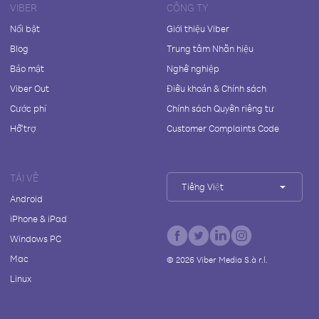
VIBER
CÔNG TY
Nổi bật
Giới thiệu Viber
Blog
Trung tâm Nhãn hiệu
Bảo mật
Nghề nghiệp
Viber Out
Điều khoản & Chính sách
Cước phí
Chính sách Quyền riêng tư
Hỗ trợ
Customer Complaints Code
TẢI VỀ
Tiếng Việt
Android
iPhone & iPad
Windows PC
Mac
©
2026
Viber Media S.à r.l.
Linux