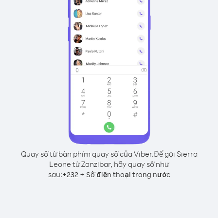
Quay số từ bàn phím quay số của Viber.
Để gọi Sierra
Leone từ Zanzibar, hãy quay số như
sau:
+
+
232
Số điện thoại trong nước