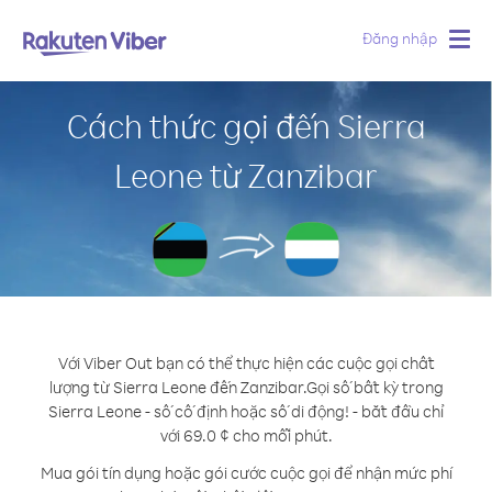
Đăng nhập
Togg
navig
Cách thức gọi đến Sierra
Leone từ Zanzibar
Với Viber Out bạn có thể thực hiện các cuộc gọi chất
lượng từ Sierra Leone đến Zanzibar.
Gọi số bất kỳ trong
Sierra Leone - số cố định hoặc số di động! - bắt đầu chỉ
với 69.0 ¢ cho mỗi phút.
Mua gói tín dụng hoặc gói cước cuộc gọi để nhận mức phí