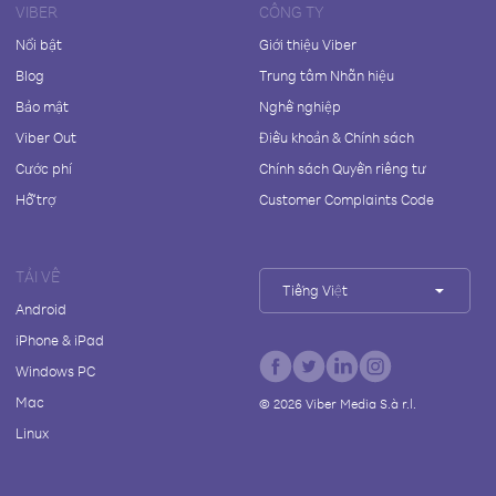
VIBER
CÔNG TY
Nổi bật
Giới thiệu Viber
Blog
Trung tâm Nhãn hiệu
Bảo mật
Nghề nghiệp
Viber Out
Điều khoản & Chính sách
Cước phí
Chính sách Quyền riêng tư
Hỗ trợ
Customer Complaints Code
TẢI VỀ
Tiếng Việt
Android
iPhone & iPad
Windows PC
Mac
©
2026
Viber Media S.à r.l.
Linux