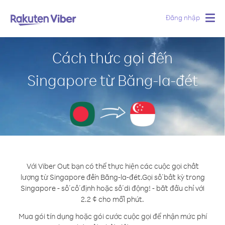
Đăng nhập
Togg
navig
Cách thức gọi đến
Singapore từ Băng-la-đét
Với Viber Out bạn có thể thực hiện các cuộc gọi chất
lượng từ Singapore đến Băng-la-đét.
Gọi số bất kỳ trong
Singapore - số cố định hoặc số di động! - bắt đầu chỉ với
2.2 ¢ cho mỗi phút.
Mua gói tín dụng hoặc gói cước cuộc gọi để nhận mức phí