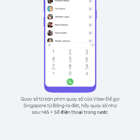
Quay số từ bàn phím quay số của Viber.
Để gọi
Singapore từ Băng-la-đét, hãy quay số như
sau:
+
+
65
Số điện thoại trong nước