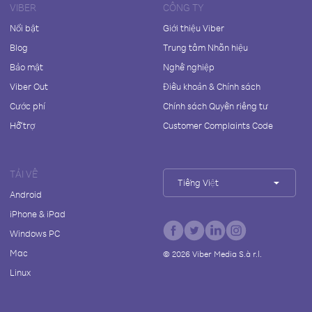
VIBER
CÔNG TY
Nổi bật
Giới thiệu Viber
Blog
Trung tâm Nhãn hiệu
Bảo mật
Nghề nghiệp
Viber Out
Điều khoản & Chính sách
Cước phí
Chính sách Quyền riêng tư
Hỗ trợ
Customer Complaints Code
TẢI VỀ
Tiếng Việt
Android
iPhone & iPad
Windows PC
Mac
©
2026
Viber Media S.à r.l.
Linux