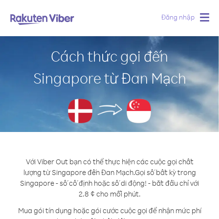
Đăng nhập
Togg
navig
Cách thức gọi đến
Singapore từ Đan Mạch
Với Viber Out bạn có thể thực hiện các cuộc gọi chất
lượng từ Singapore đến Đan Mạch.
Gọi số bất kỳ trong
Singapore - số cố định hoặc số di động! - bắt đầu chỉ với
2.8 ¢ cho mỗi phút.
Mua gói tín dụng hoặc gói cước cuộc gọi để nhận mức phí