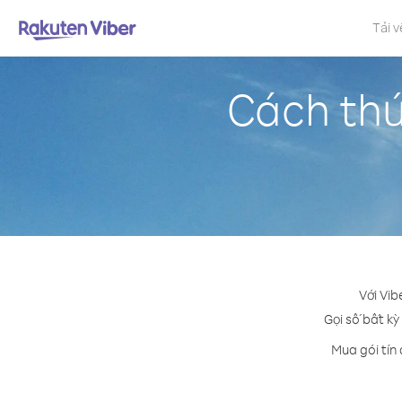
Tải v
Cách thứ
Với Vib
Gọi số bất kỳ
Mua gói tín