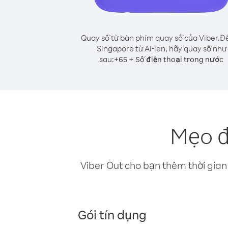
Quay số từ bàn phím quay số của Viber.
Để
Singapore từ Ai-len, hãy quay số như
sau:
+
+
65
Số điện thoại trong nước
Mẹo đ
Viber Out cho bạn thêm thời gian 
Gói tín dụng