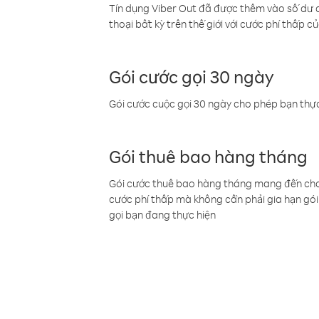
Tín dụng Viber Out đã được thêm vào số dư củ
thoại bất kỳ trên thế giới với cước phí thấp củ
Gói cước gọi 30 ngày
Gói cước cuộc gọi 30 ngày cho phép bạn thực
Gói thuê bao hàng tháng
Gói cước thuê bao hàng tháng mang đến cho b
cước phí thấp mà không cần phải gia hạn gói 
gọi bạn đang thực hiện