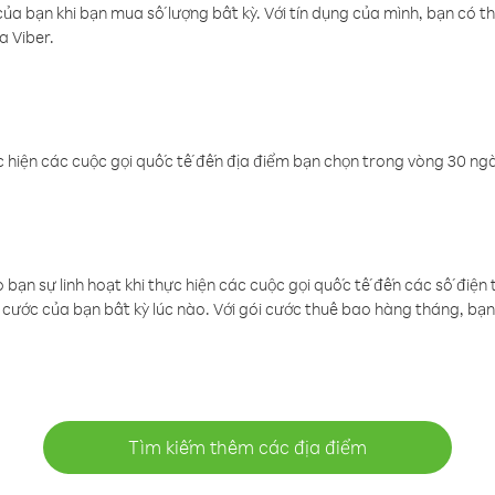
a bạn khi bạn mua số lượng bất kỳ. Với tín dụng của mình, bạn có th
a Viber.
 hiện các cuộc gọi quốc tế đến địa điểm bạn chọn trong vòng 30 ngày
ạn sự linh hoạt khi thực hiện các cuộc gọi quốc tế đến các số điện 
cước của bạn bất kỳ lúc nào. Với gói cước thuê bao hàng tháng, bạn 
Tìm kiếm thêm các địa điểm