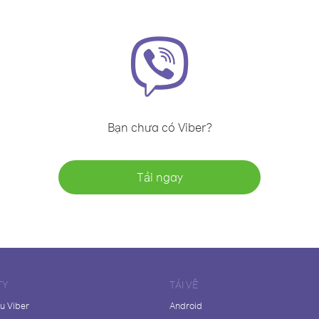
Bạn chưa có Viber?
Tải ngay
TY
TẢI VỀ
ệu Viber
Android