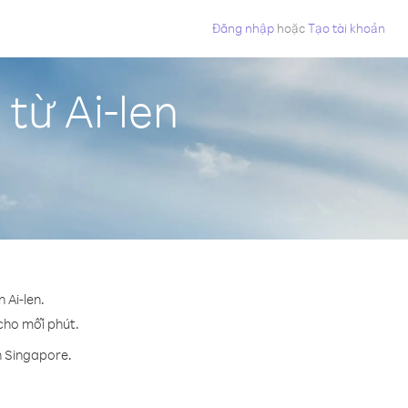
Đăng nhập
hoặc
Tạo tài khoản
từ Ai-len
 Ai-len.
 cho mỗi phút.
n Singapore.