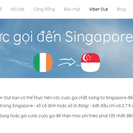
ề
Nổi bật
Cộng đồng
Bảo mật
Viber Out
Blog
c gọi đến Singapore 
er Out bạn có thể thực hiện các cuộc gọi chất lượng từ Singapore đến
 trong Singapore - số cố định hoặc số di động! - bắt đầu chỉ với 2.7 ¢
 dụng hoặc gói cước cuộc gọi để nhận mức phí theo phút tốt nhất đế