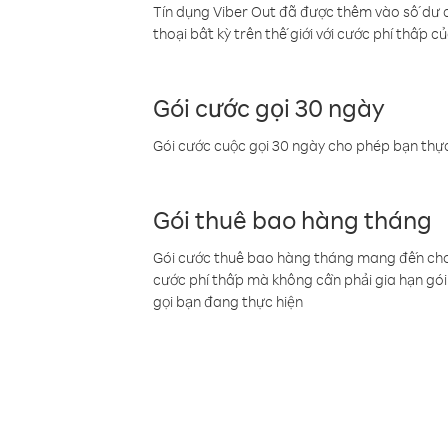
Tín dụng Viber Out đã được thêm vào số dư củ
thoại bất kỳ trên thế giới với cước phí thấp củ
Gói cước gọi 30 ngày
Gói cước cuộc gọi 30 ngày cho phép bạn thực
Gói thuê bao hàng tháng
Gói cước thuê bao hàng tháng mang đến cho b
cước phí thấp mà không cần phải gia hạn gói 
gọi bạn đang thực hiện