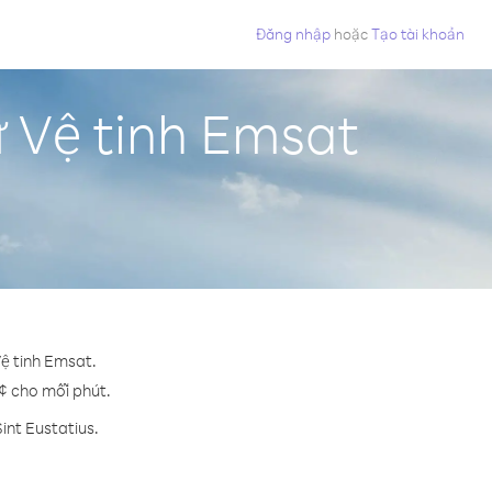
Đăng nhập
hoặc
Tạo tài khoản
ừ Vệ tinh Emsat
Vệ tinh Emsat.
9 ¢ cho mỗi phút.
int Eustatius.