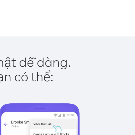
thật dễ dàng.
ạn có thể: