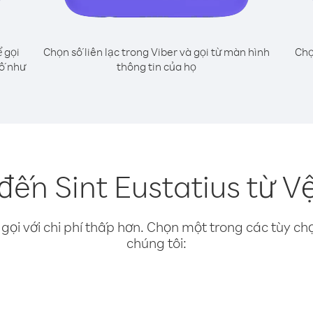
 gọi
Chọn số liên lạc trong Viber và gọi từ màn hình
Chọ
số như
thông tin của họ
đến Sint Eustatius từ V
gọi với chi phí thấp hơn. Chọn một trong các tùy chọ
chúng tôi: