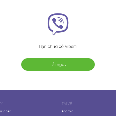
Bạn chưa có Viber?
Tải ngay
TY
TẢI VỀ
ệu Viber
Android