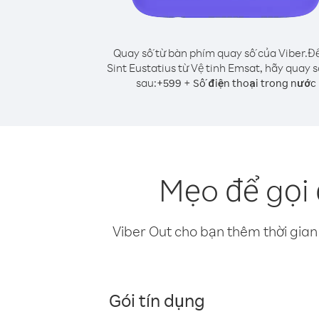
Quay số từ bàn phím quay số của Viber.
Để
Sint Eustatius từ Vệ tinh Emsat, hãy quay 
sau:
+
+
599
Số điện thoại trong nước
Mẹo để gọi 
Viber Out cho bạn thêm thời gian 
Gói tín dụng