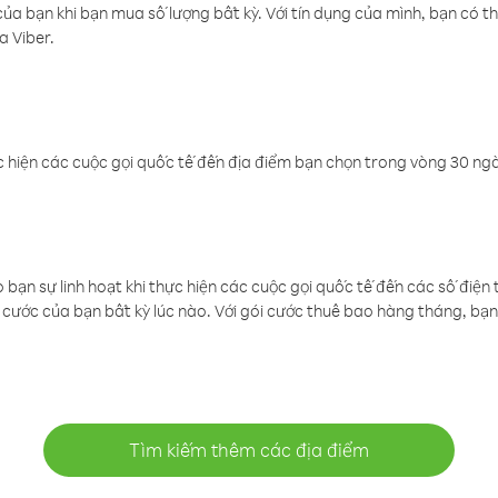
a bạn khi bạn mua số lượng bất kỳ. Với tín dụng của mình, bạn có th
a Viber.
 hiện các cuộc gọi quốc tế đến địa điểm bạn chọn trong vòng 30 ngày
ạn sự linh hoạt khi thực hiện các cuộc gọi quốc tế đến các số điện 
cước của bạn bất kỳ lúc nào. Với gói cước thuê bao hàng tháng, bạn 
Tìm kiếm thêm các địa điểm