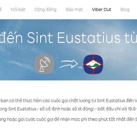
ề
Nổi bật
Cộng đồng
Bảo mật
Viber Out
Blog
đến Sint Eustatius t
 bạn có thể thực hiện các cuộc gọi chất lượng từ Sint Eustatius đến 
ong Sint Eustatius - số cố định hoặc số di động! - bắt đầu chỉ với 19.
ụng hoặc gói cước cuộc gọi để nhận mức phí theo phút tốt nhất đến S