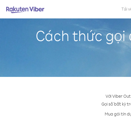
Tải v
Cách thức gọi 
Với Viber Out
Gọi số bất kỳ tr
Mua gói tín d