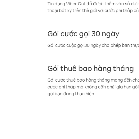
Tín dụng Viber Out đã được thêm vào số dư củ
thoại bất kỳ trên thế giới với cước phí thấp củ
Gói cước gọi 30 ngày
Gói cước cuộc gọi 30 ngày cho phép bạn thực
Gói thuê bao hàng tháng
Gói cước thuê bao hàng tháng mang đến cho b
cước phí thấp mà không cần phải gia hạn gói 
gọi bạn đang thực hiện