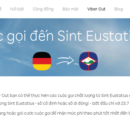
ề
Nổi bật
Cộng đồng
Bảo mật
Viber Out
Blog
 gọi đến Sint Eustat
r Out bạn có thể thực hiện các cuộc gọi chất lượng từ Sint Eustatius
ong Sint Eustatius - số cố định hoặc số di động! - bắt đầu chỉ với 23.
ụng hoặc gói cước cuộc gọi để nhận mức phí theo phút tốt nhất đến S