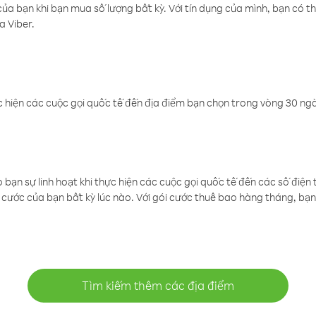
a bạn khi bạn mua số lượng bất kỳ. Với tín dụng của mình, bạn có th
a Viber.
 hiện các cuộc gọi quốc tế đến địa điểm bạn chọn trong vòng 30 ngày
ạn sự linh hoạt khi thực hiện các cuộc gọi quốc tế đến các số điện 
cước của bạn bất kỳ lúc nào. Với gói cước thuê bao hàng tháng, bạn 
Tìm kiếm thêm các địa điểm