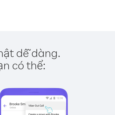
thật dễ dàng.
ạn có thể: