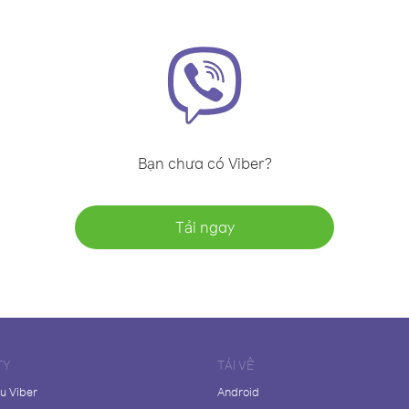
Bạn chưa có Viber?
Tải ngay
TY
TẢI VỀ
ệu Viber
Android