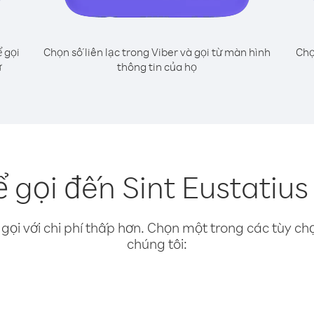
 gọi
Chọn số liên lạc trong Viber và gọi từ màn hình
Chọ
ư
thông tin của họ
 gọi đến Sint Eustatius
gọi với chi phí thấp hơn. Chọn một trong các tùy chọ
chúng tôi: