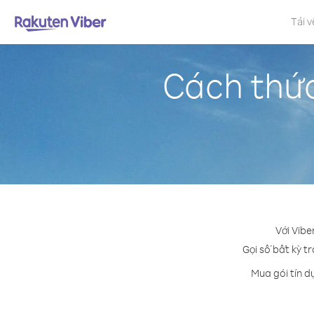
Tải v
Cách thức
Với Vibe
Gọi số bất kỳ tr
Mua gói tín d