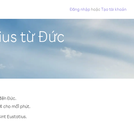
Đăng nhập
hoặc
Tạo tài khoản
ius từ Đức
 đến Đức.
7 ¢ cho mỗi phút.
int Eustatius.