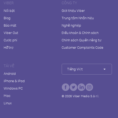
VIBER
CÔNG TY
Nổi bật
Giới thiệu Viber
Blog
Trung tâm Nhãn hiệu
Bảo mật
Nghề nghiệp
Viber Out
Điều khoản & Chính sách
Cước phí
Chính sách Quyền riêng tư
Hỗ trợ
Customer Complaints Code
TẢI VỀ
Tiếng Việt
Android
iPhone & iPad
Windows PC
Mac
©
2026
Viber Media S.à r.l.
Linux