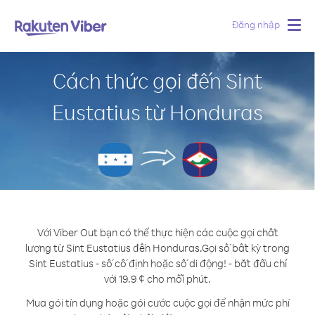
Đăng nhập
Togg
navig
Cách thức gọi đến Sint
Eustatius từ Honduras
Với Viber Out bạn có thể thực hiện các cuộc gọi chất
lượng từ Sint Eustatius đến Honduras.
Gọi số bất kỳ trong
Sint Eustatius - số cố định hoặc số di động! - bắt đầu chỉ
với 19.9 ¢ cho mỗi phút.
Mua gói tín dụng hoặc gói cước cuộc gọi để nhận mức phí