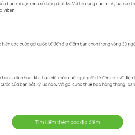
a bạn khi bạn mua số lượng bất kỳ. Với tín dụng của mình, bạn có th
a Viber.
 hiện các cuộc gọi quốc tế đến địa điểm bạn chọn trong vòng 30 ngày
ạn sự linh hoạt khi thực hiện các cuộc gọi quốc tế đến các số điện 
cước của bạn bất kỳ lúc nào. Với gói cước thuê bao hàng tháng, bạn 
Tìm kiếm thêm các địa điểm