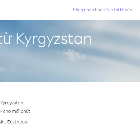
Đăng nhập
hoặc
Tạo tài khoản
 từ Kyrgyzstan
 Kyrgyzstan.
9 ¢ cho mỗi phút.
int Eustatius.