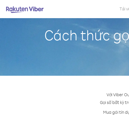
Tải v
Cách thức gọi
Với Viber O
Gọi số bất kỳ tr
Mua gói tín d