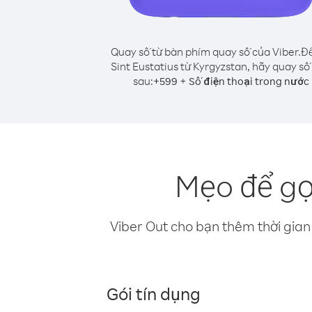
Quay số từ bàn phím quay số của Viber.
Để
Sint Eustatius từ Kyrgyzstan, hãy quay số
sau:
+
+
599
Số điện thoại trong nước
Mẹo để gọi
Viber Out cho bạn thêm thời gian 
Gói tín dụng