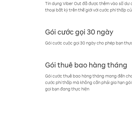
Tín dụng Viber Out đã được thêm vào số dư củ
thoại bất kỳ trên thế giới với cước phí thấp củ
Gói cước gọi 30 ngày
Gói cước cuộc gọi 30 ngày cho phép bạn thực
Gói thuê bao hàng tháng
Gói cước thuê bao hàng tháng mang đến cho b
cước phí thấp mà không cần phải gia hạn gói 
gọi bạn đang thực hiện