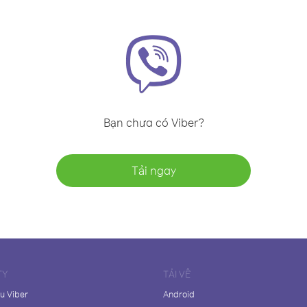
Bạn chưa có Viber?
Tải ngay
TY
TẢI VỀ
ệu Viber
Android