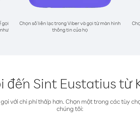
 gọi
Chọn số liên lạc trong Viber và gọi từ màn hình
Chọ
 như
thông tin của họ
 đến Sint Eustatius từ
gọi với chi phí thấp hơn. Chọn một trong các tùy chọ
chúng tôi: