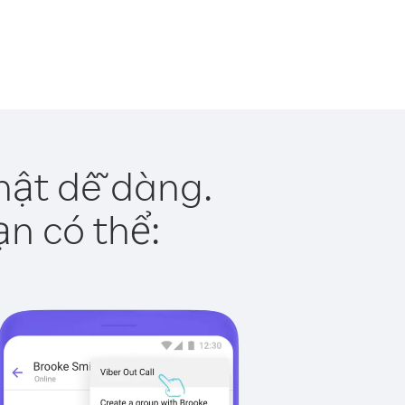
thật dễ dàng.
ạn có thể: