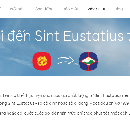
ề
Nổi bật
Cộng đồng
Bảo mật
Viber Out
Blog
 đến Sint Eustatius
ut bạn có thể thực hiện các cuộc gọi chất lượng từ Sint Eustatius đến
ong Sint Eustatius - số cố định hoặc số di động! - bắt đầu chỉ với 19.
ụng hoặc gói cước cuộc gọi để nhận mức phí theo phút tốt nhất đến S