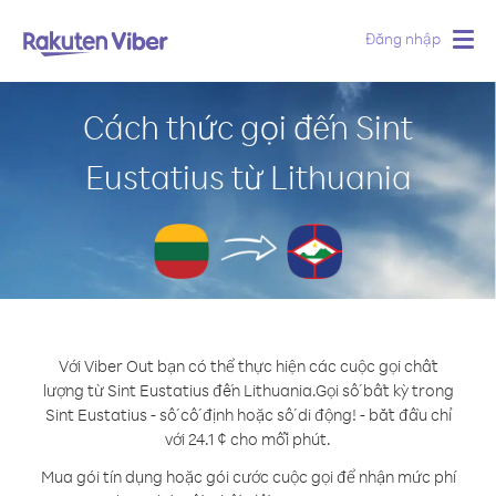
Đăng nhập
Togg
navig
Cách thức gọi đến Sint
Eustatius từ Lithuania
Với Viber Out bạn có thể thực hiện các cuộc gọi chất
lượng từ Sint Eustatius đến Lithuania.
Gọi số bất kỳ trong
Sint Eustatius - số cố định hoặc số di động! - bắt đầu chỉ
với 24.1 ¢ cho mỗi phút.
Mua gói tín dụng hoặc gói cước cuộc gọi để nhận mức phí