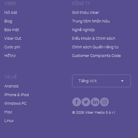
VIBER
CÔNG TY
Nổi bật
Giới thiệu Viber
Blog
Trung tâm Nhãn hiệu
Bảo mật
Nghề nghiệp
Viber Out
Điều khoản & Chính sách
Cước phí
Chính sách Quyền riêng tư
Hỗ trợ
Customer Complaints Code
TẢI VỀ
Tiếng Việt
Android
iPhone & iPad
Windows PC
Mac
©
2026
Viber Media S.à r.l.
Linux