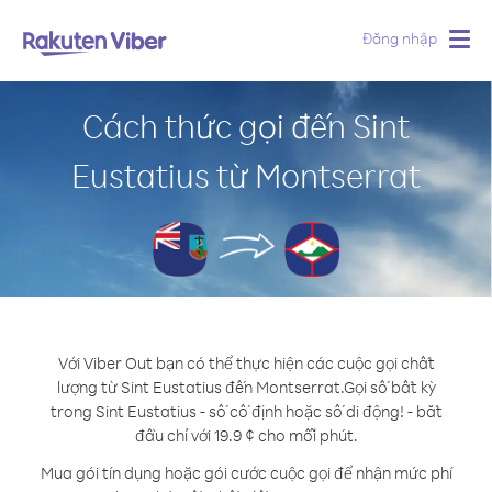
Đăng nhập
Togg
navig
Cách thức gọi đến Sint
Eustatius từ Montserrat
Với Viber Out bạn có thể thực hiện các cuộc gọi chất
lượng từ Sint Eustatius đến Montserrat.
Gọi số bất kỳ
trong Sint Eustatius - số cố định hoặc số di động! - bắt
đầu chỉ với 19.9 ¢ cho mỗi phút.
Mua gói tín dụng hoặc gói cước cuộc gọi để nhận mức phí