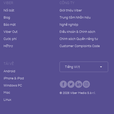
VIBER
CÔNG TY
Nổi bật
Giới thiệu Viber
Blog
Trung tâm Nhãn hiệu
Bảo mật
Nghề nghiệp
Viber Out
Điều khoản & Chính sách
Cước phí
Chính sách Quyền riêng tư
Hỗ trợ
Customer Complaints Code
TẢI VỀ
Tiếng Việt
Android
iPhone & iPad
Windows PC
Mac
©
2026
Viber Media S.à r.l.
Linux