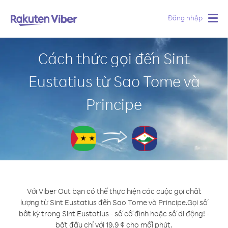
Đăng nhập
Togg
navig
Cách thức gọi đến Sint
Eustatius từ Sao Tome và
Principe
Với Viber Out bạn có thể thực hiện các cuộc gọi chất
lượng từ Sint Eustatius đến Sao Tome và Principe.
Gọi số
bất kỳ trong Sint Eustatius - số cố định hoặc số di động! -
bắt đầu chỉ với 19.9 ¢ cho mỗi phút.