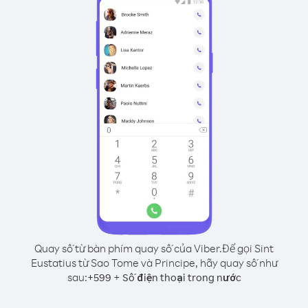
Quay số từ bàn phím quay số của Viber.
Để gọi Sint
Eustatius từ Sao Tome và Principe, hãy quay số như
sau:
+
+
599
Số điện thoại trong nước