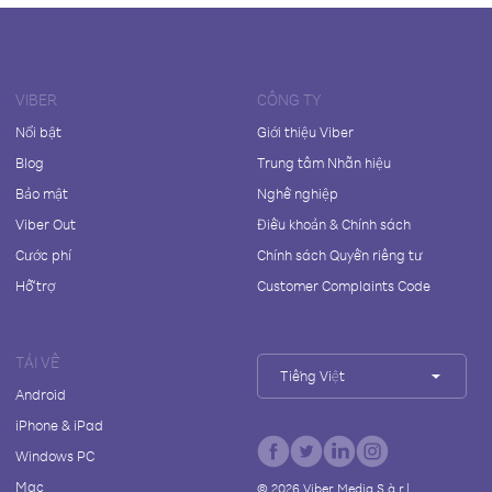
VIBER
CÔNG TY
Nổi bật
Giới thiệu Viber
Blog
Trung tâm Nhãn hiệu
Bảo mật
Nghề nghiệp
Viber Out
Điều khoản & Chính sách
Cước phí
Chính sách Quyền riêng tư
Hỗ trợ
Customer Complaints Code
TẢI VỀ
Tiếng Việt
Android
iPhone & iPad
Windows PC
Mac
©
2026
Viber Media S.à r.l.