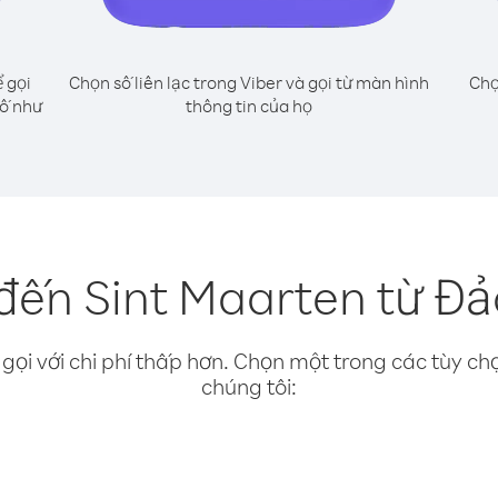
 gọi
Chọn số liên lạc trong Viber và gọi từ màn hình
Chọ
số như
thông tin của họ
đến Sint Maarten từ Đ
gọi với chi phí thấp hơn. Chọn một trong các tùy chọ
chúng tôi: