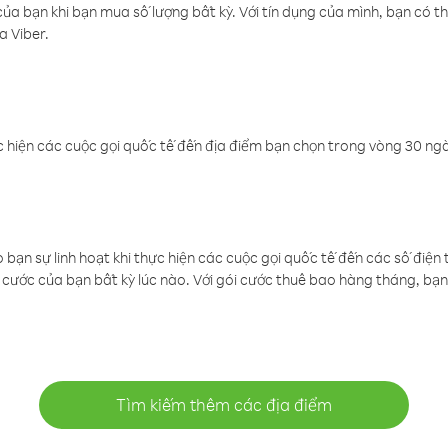
a bạn khi bạn mua số lượng bất kỳ. Với tín dụng của mình, bạn có th
a Viber.
 hiện các cuộc gọi quốc tế đến địa điểm bạn chọn trong vòng 30 ngày
ạn sự linh hoạt khi thực hiện các cuộc gọi quốc tế đến các số điện 
cước của bạn bất kỳ lúc nào. Với gói cước thuê bao hàng tháng, bạn 
Tìm kiếm thêm các địa điểm