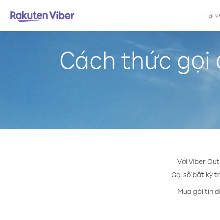
Tải v
Cách thức gọi
Với Viber Out
Gọi số bất kỳ t
Mua gói tín 