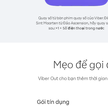
Quay số từ bàn phím quay số của Viber.
Để
Sint Maarten từ Đảo Ascension, hãy quay 
sau:
+
+
1
Số điện thoại trong nước
Mẹo để gọi 
Viber Out cho bạn thêm thời gian 
Gói tín dụng