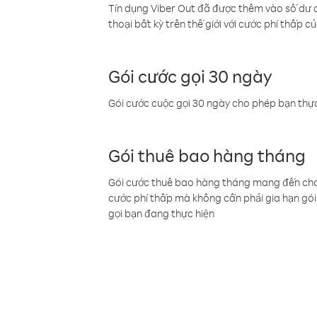
Tín dụng Viber Out đã được thêm vào số dư củ
thoại bất kỳ trên thế giới với cước phí thấp củ
Gói cước gọi 30 ngày
Gói cước cuộc gọi 30 ngày cho phép bạn thực
Gói thuê bao hàng tháng
Gói cước thuê bao hàng tháng mang đến cho b
cước phí thấp mà không cần phải gia hạn gói 
gọi bạn đang thực hiện