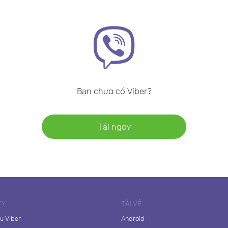
Bạn chưa có Viber?
Tải ngay
TY
TẢI VỀ
ệu Viber
Android