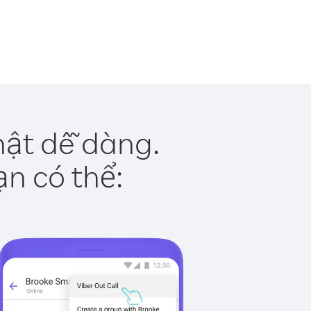
hật dễ dàng.
ạn có thể: