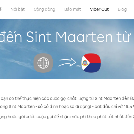
ề
Nổi bật
Cộng đồng
Bảo mật
Viber Out
Blog
 đến Sint Maarten từ
 bạn có thể thực hiện các cuộc gọi chất lượng từ Sint Maarten đến 
rong Sint Maarten - số cố định hoặc số di động! - bắt đầu chỉ với 16.5
dụng hoặc gói cước cuộc gọi để nhận mức phí theo phút tốt nhất đến 