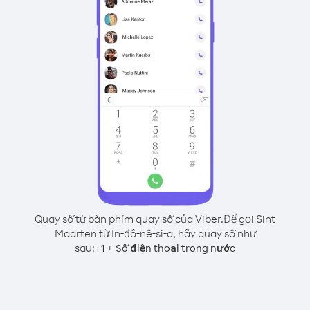
Quay số từ bàn phím quay số của Viber.
Để gọi Sint
Maarten từ In-đô-nê-si-a, hãy quay số như
sau:
+
+
1
Số điện thoại trong nước