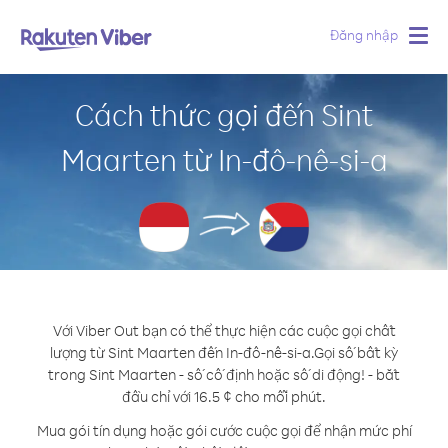
Đăng nhập
Togg
navig
Cách thức gọi đến Sint
Maarten từ In-đô-nê-si-a
Với Viber Out bạn có thể thực hiện các cuộc gọi chất
lượng từ Sint Maarten đến In-đô-nê-si-a.
Gọi số bất kỳ
trong Sint Maarten - số cố định hoặc số di động! - bắt
đầu chỉ với 16.5 ¢ cho mỗi phút.
Mua gói tín dụng hoặc gói cước cuộc gọi để nhận mức phí