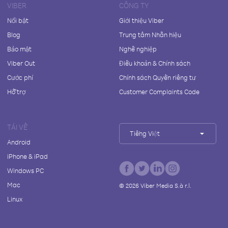
VIBER
CÔNG TY
Nổi bật
Giới thiệu Viber
Blog
Trung tâm Nhãn hiệu
Bảo mật
Nghề nghiệp
Viber Out
Điều khoản & Chính sách
Cước phí
Chính sách Quyền riêng tư
Hỗ trợ
Customer Complaints Code
TẢI VỀ
Tiếng Việt
Android
iPhone & iPad
Windows PC
Mac
©
2026
Viber Media S.à r.l.
Linux