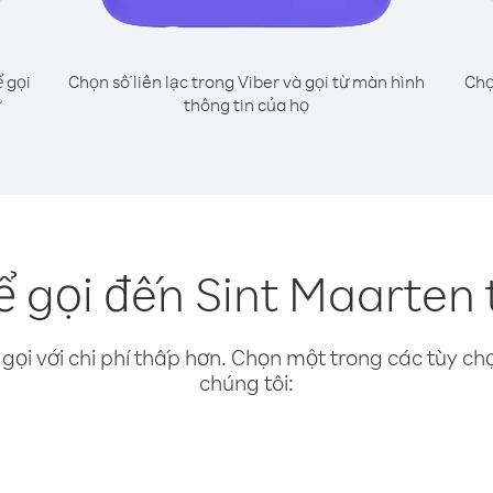
 gọi
Chọn số liên lạc trong Viber và gọi từ màn hình
Chọ
ư
thông tin của họ
 gọi đến Sint Maarten t
gọi với chi phí thấp hơn. Chọn một trong các tùy chọ
chúng tôi: