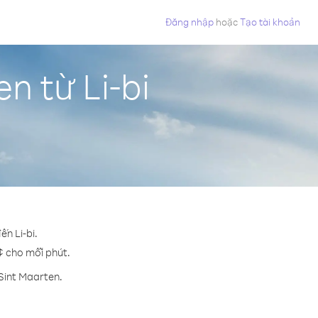
Đăng nhập
hoặc
Tạo tài khoản
n từ Li-bi
ến Li-bi.
 ¢ cho mỗi phút.
Sint Maarten.