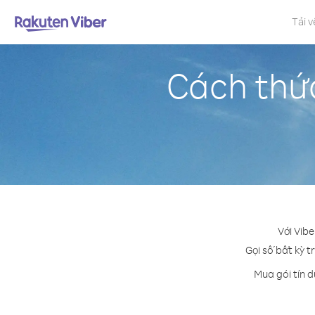
Tải v
Cách thức
Với Vibe
Gọi số bất kỳ t
Mua gói tín 