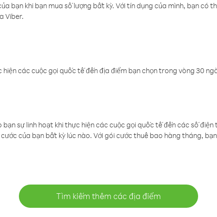
a bạn khi bạn mua số lượng bất kỳ. Với tín dụng của mình, bạn có th
a Viber.
 hiện các cuộc gọi quốc tế đến địa điểm bạn chọn trong vòng 30 ngày
ạn sự linh hoạt khi thực hiện các cuộc gọi quốc tế đến các số điện 
cước của bạn bất kỳ lúc nào. Với gói cước thuê bao hàng tháng, bạn 
Tìm kiếm thêm các địa điểm