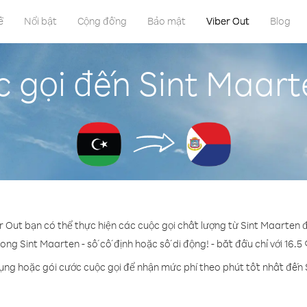
ề
Nổi bật
Cộng đồng
Bảo mật
Viber Out
Blog
 gọi đến Sint Maarte
r Out bạn có thể thực hiện các cuộc gọi chất lượng từ Sint Maarten đ
rong Sint Maarten - số cố định hoặc số di động! - bắt đầu chỉ với 16.5
dụng hoặc gói cước cuộc gọi để nhận mức phí theo phút tốt nhất đến 