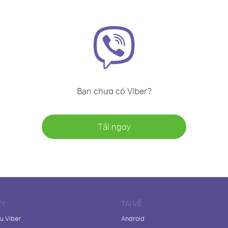
Bạn chưa có Viber?
Tải ngay
TY
TẢI VỀ
ệu Viber
Android