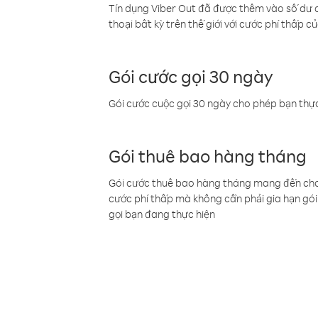
Tín dụng Viber Out đã được thêm vào số dư củ
thoại bất kỳ trên thế giới với cước phí thấp củ
Gói cước gọi 30 ngày
Gói cước cuộc gọi 30 ngày cho phép bạn thực
Gói thuê bao hàng tháng
Gói cước thuê bao hàng tháng mang đến cho b
cước phí thấp mà không cần phải gia hạn gói 
gọi bạn đang thực hiện