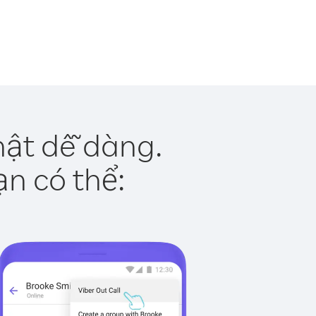
hật dễ dàng.
ạn có thể: