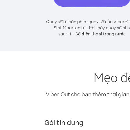
Quay số từ bàn phím quay số của Viber.
Để
Sint Maarten từ Li-bi, hãy quay số nh
sau:
+
+
1
Số điện thoại trong nước
Mẹo để
Viber Out cho bạn thêm thời gian 
Gói tín dụng