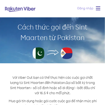
Đăng nhập
Togg
navig
Cách thức gọi đến Sint
Maarten từ Pakistan
Với Viber Out bạn có thể thực hiện các cuộc gọi chất
lượng từ Sint Maarten đến Pakistan.
Gọi số bất kỳ trong
Sint Maarten - số cố định hoặc số di động! - bắt đầu chỉ
với 16.5 ¢ cho mỗi phút.
Mua gói tín dụng hoặc gói cước cuộc gọi để nhận mức phí