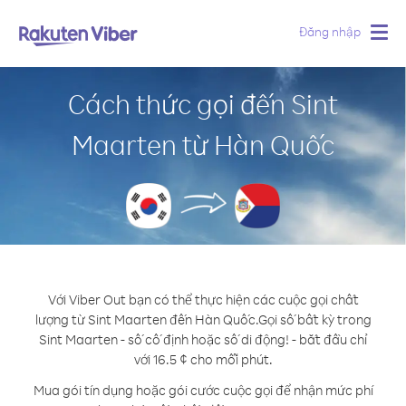
Đăng nhập
Togg
navig
Cách thức gọi đến Sint
Maarten từ Hàn Quốc
Với Viber Out bạn có thể thực hiện các cuộc gọi chất
lượng từ Sint Maarten đến Hàn Quốc.
Gọi số bất kỳ trong
Sint Maarten - số cố định hoặc số di động! - bắt đầu chỉ
với 16.5 ¢ cho mỗi phút.
Mua gói tín dụng hoặc gói cước cuộc gọi để nhận mức phí