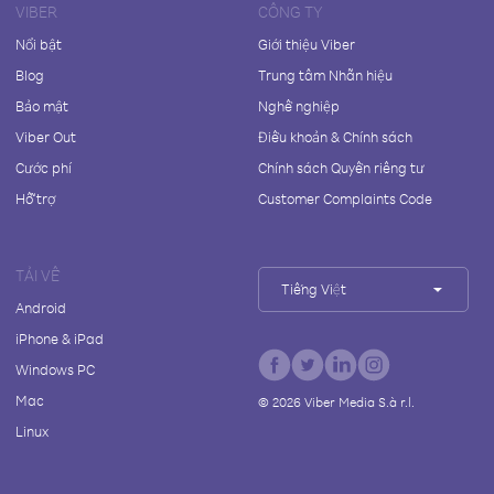
VIBER
CÔNG TY
Nổi bật
Giới thiệu Viber
Blog
Trung tâm Nhãn hiệu
Bảo mật
Nghề nghiệp
Viber Out
Điều khoản & Chính sách
Cước phí
Chính sách Quyền riêng tư
Hỗ trợ
Customer Complaints Code
TẢI VỀ
Tiếng Việt
Android
iPhone & iPad
Windows PC
Mac
©
2026
Viber Media S.à r.l.
Linux