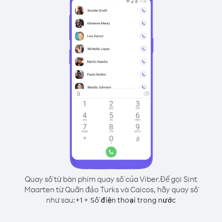
Quay số từ bàn phím quay số của Viber.
Để gọi Sint
Maarten từ Quần đảo Turks và Caicos, hãy quay số
như sau:
+
+
1
Số điện thoại trong nước