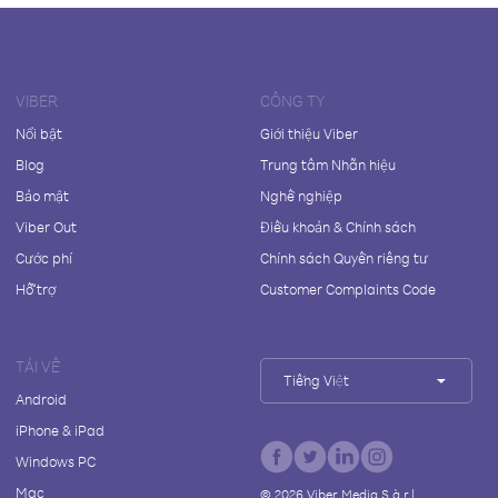
VIBER
CÔNG TY
Nổi bật
Giới thiệu Viber
Blog
Trung tâm Nhãn hiệu
Bảo mật
Nghề nghiệp
Viber Out
Điều khoản & Chính sách
Cước phí
Chính sách Quyền riêng tư
Hỗ trợ
Customer Complaints Code
TẢI VỀ
Tiếng Việt
Android
iPhone & iPad
Windows PC
Mac
©
2026
Viber Media S.à r.l.