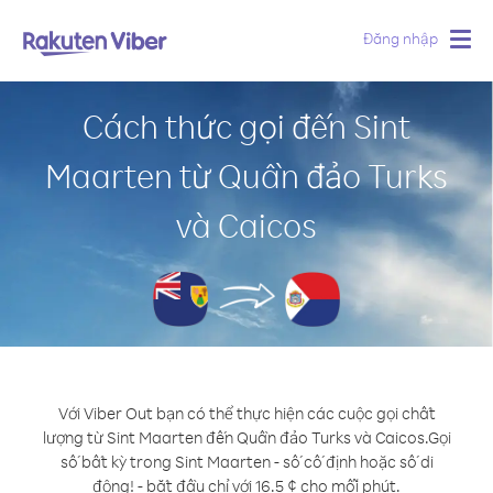
Đăng nhập
Togg
navig
Cách thức gọi đến Sint
Maarten từ Quần đảo Turks
và Caicos
Với Viber Out bạn có thể thực hiện các cuộc gọi chất
lượng từ Sint Maarten đến Quần đảo Turks và Caicos.
Gọi
số bất kỳ trong Sint Maarten - số cố định hoặc số di
động! - bắt đầu chỉ với 16.5 ¢ cho mỗi phút.