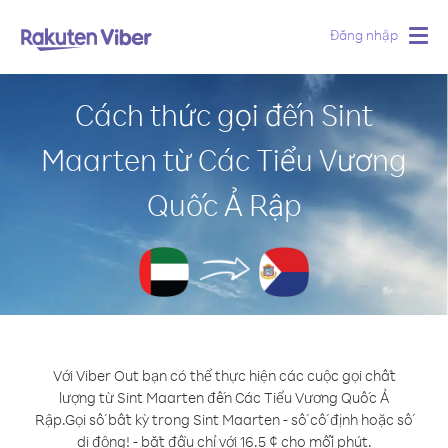
Đăng nhập
Togg
navig
Cách thức gọi đến Sint
Maarten từ Các Tiểu Vương
Quốc Ả Rập
Với Viber Out bạn có thể thực hiện các cuộc gọi chất
lượng từ Sint Maarten đến Các Tiểu Vương Quốc Ả
Rập.
Gọi số bất kỳ trong Sint Maarten - số cố định hoặc số
di động! - bắt đầu chỉ với 16.5 ¢ cho mỗi phút.