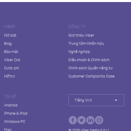
VIBER
CÔNG TY
Nổi bật
Giới thiệu Viber
Blog
Trung tâm Nhãn hiệu
Bảo mật
Nghề nghiệp
Viber Out
Điều khoản & Chính sách
Cước phí
Chính sách Quyền riêng tư
Hỗ trợ
Customer Complaints Code
TẢI VỀ
Tiếng Việt
Android
iPhone & iPad
Windows PC
Mac
©
2026
Viber Media S.à r.l.