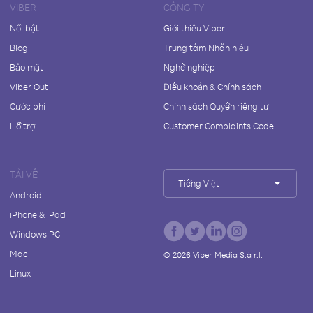
VIBER
CÔNG TY
Nổi bật
Giới thiệu Viber
Blog
Trung tâm Nhãn hiệu
Bảo mật
Nghề nghiệp
Viber Out
Điều khoản & Chính sách
Cước phí
Chính sách Quyền riêng tư
Hỗ trợ
Customer Complaints Code
TẢI VỀ
Tiếng Việt
Android
iPhone & iPad
Windows PC
Mac
©
2026
Viber Media S.à r.l.
Linux