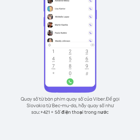
Quay số từ bàn phím quay số của Viber.
Để gọi
Slovakia từ Bec-mu-da, hãy quay số như
sau:
+
+
421
Số điện thoại trong nước