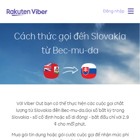
Đăng nhập
Togg
navig
Cách thức gọi đến Slovakia
từ Bec-mu-da
Với Viber Out bạn có thể thực hiện các cuộc gọi chất
lượng từ Slovakia đến Bec-mu-da.
Gọi số bất kỳ trong
Slovakia - số cố định hoặc số di động! - bắt đầu chỉ với 2.9
¢ cho mỗi phút.
Mua gói tín dụng hoặc gói cước cuộc gọi để nhận mức phí