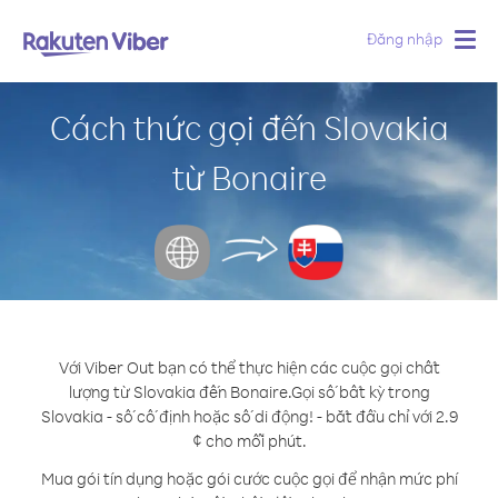
Đăng nhập
Togg
navig
Cách thức gọi đến Slovakia
từ Bonaire
Với Viber Out bạn có thể thực hiện các cuộc gọi chất
lượng từ Slovakia đến Bonaire.
Gọi số bất kỳ trong
Slovakia - số cố định hoặc số di động! - bắt đầu chỉ với 2.9
¢ cho mỗi phút.
Mua gói tín dụng hoặc gói cước cuộc gọi để nhận mức phí