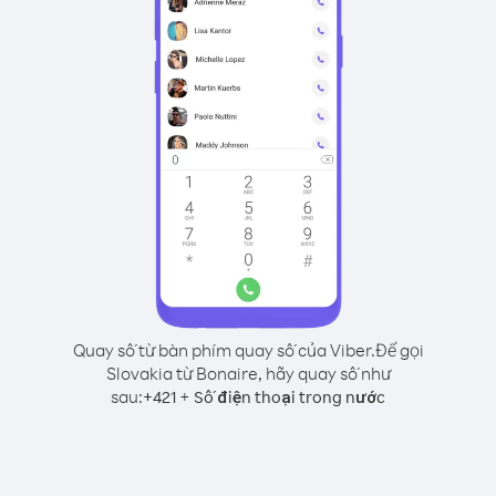
Quay số từ bàn phím quay số của Viber.
Để gọi
Slovakia từ Bonaire, hãy quay số như
sau:
+
+
421
Số điện thoại trong nước