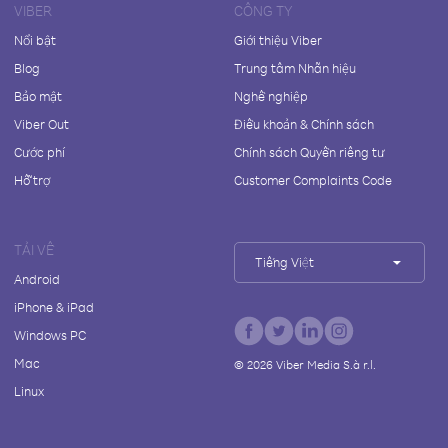
VIBER
CÔNG TY
Nổi bật
Giới thiệu Viber
Blog
Trung tâm Nhãn hiệu
Bảo mật
Nghề nghiệp
Viber Out
Điều khoản & Chính sách
Cước phí
Chính sách Quyền riêng tư
Hỗ trợ
Customer Complaints Code
TẢI VỀ
Tiếng Việt
Android
iPhone & iPad
Windows PC
Mac
©
2026
Viber Media S.à r.l.
Linux