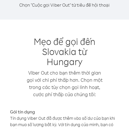
Chọn "Cuộc gọi Viber Out" từ tiêu đề hội thoại
Mẹo để gọi đến
Slovakia từ
Hungary
Viber Out cho bạn thêm thời gian
gọi với chi phí thấp hơn. Chọn một
trong các tùy chọn gọi linh hoạt,
cước phí thấp của chúng tôi:
Gói tín dụng
Tín dụng Viber Out đã được thêm vào số dư của bạn khi
bạn mua số lượng bất kỳ. Với tín dụng của mình, bạn có