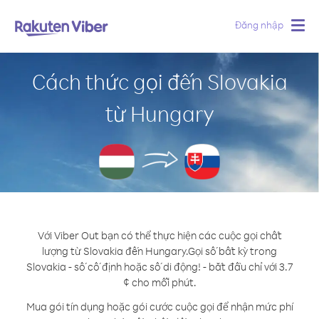
Đăng nhập
Togg
navig
Cách thức gọi đến Slovakia
từ Hungary
Với Viber Out bạn có thể thực hiện các cuộc gọi chất
lượng từ Slovakia đến Hungary.
Gọi số bất kỳ trong
Slovakia - số cố định hoặc số di động! - bắt đầu chỉ với 3.7
¢ cho mỗi phút.
Mua gói tín dụng hoặc gói cước cuộc gọi để nhận mức phí