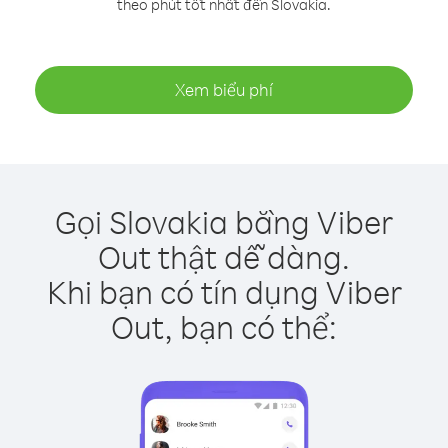
theo phút tốt nhất đến Slovakia.
Xem biểu phí
Gọi Slovakia bằng Viber
Out thật dễ dàng.
Khi bạn có tín dụng Viber
Out, bạn có thể: