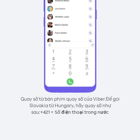
Quay số từ bàn phím quay số của Viber.
Để gọi
Slovakia từ Hungary, hãy quay số như
sau:
+
+
421
Số điện thoại trong nước