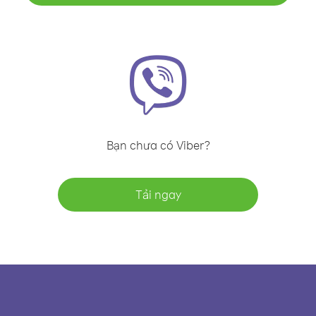
Bạn chưa có Viber?
Tải ngay