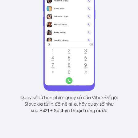
Quay số từ bàn phím quay số của Viber.
Để gọi
Slovakia từ In-đô-nê-si-a, hãy quay số như
sau:
+
+
421
Số điện thoại trong nước