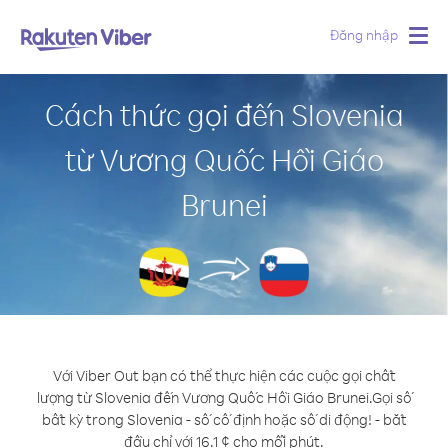
Đăng nhập
Togg
navig
Cách thức gọi đến Slovenia
từ Vương Quốc Hồi Giáo
Brunei
Với Viber Out bạn có thể thực hiện các cuộc gọi chất
lượng từ Slovenia đến Vương Quốc Hồi Giáo Brunei.
Gọi số
bất kỳ trong Slovenia - số cố định hoặc số di động! - bắt
đầu chỉ với 16.1 ¢ cho mỗi phút.