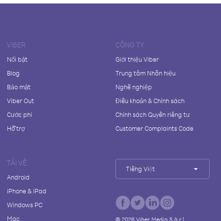
VIBER
CÔNG TY
Nổi bật
Giới thiệu Viber
Blog
Trung tâm Nhãn hiệu
Bảo mật
Nghề nghiệp
Viber Out
Điều khoản & Chính sách
Cước phí
Chính sách Quyền riêng tư
Hỗ trợ
Customer Complaints Code
TẢI VỀ
Tiếng Việt
Android
iPhone & iPad
Windows PC
Mac
©
2026
Viber Media S.à r.l.