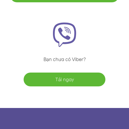
Bạn chưa có Viber?
Tải ngay