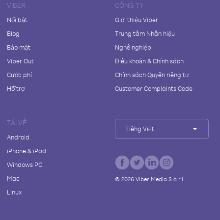
VIBER
CÔNG TY
Nổi bật
Giới thiệu Viber
Blog
Trung tâm Nhãn hiệu
Bảo mật
Nghề nghiệp
Viber Out
Điều khoản & Chính sách
Cước phí
Chính sách Quyền riêng tư
Hỗ trợ
Customer Complaints Code
TẢI VỀ
Tiếng Việt
Android
iPhone & iPad
Windows PC
Mac
©
2026
Viber Media S.à r.l.
Linux