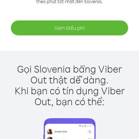
theo phút tốt nhất đến Slovenia.
Xem biểu phí
Gọi Slovenia bằng Viber
Out thật dễ dàng.
Khi bạn có tín dụng Viber
Out, bạn có thể: