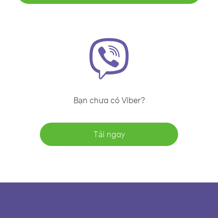
Bạn chưa có Viber?
Tải ngay