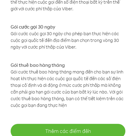
thể thực hiện cuộc gọi đến số điện thoại bất kỳ trên thế
giới với cước phí thấp của Viber.
Gói cước gọi 30 ngày
Gói cước cuộc gọi 30 ngày cho phép bạn thực hiện các
cuộc gọi quốc tế đến địa điểm bạn chọn trong vòng 30
ngày với cước phí thấp của Viber.
Gói thuê bao hàng tháng
Gói cước thuê bao hàng tháng mang đến cho bạn sự linh
hoạt khi thực hiện các cuộc gọi quốc tế đến các số điện
thoại cố định và di động ở mức cước phí thấp mà không
cần phải gia hạn gói cước của bạn bất kỳ lúc nào. Với gói
cước thuê bao hàng tháng, bạn có thể tiết kiệm trên các
cuộc gọi bạn đang thực hiện
Thêm các điểm đến