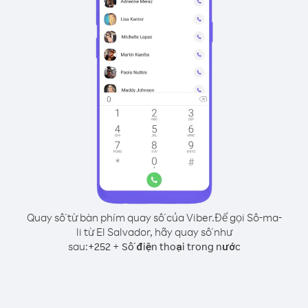
Quay số từ bàn phím quay số của Viber.
Để gọi Sô-ma-
li từ El Salvador, hãy quay số như
sau:
+
+
252
Số điện thoại trong nước