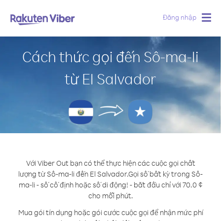
Đăng nhập
Togg
navig
Cách thức gọi đến Sô-ma-li
từ El Salvador
Với Viber Out bạn có thể thực hiện các cuộc gọi chất
lượng từ Sô-ma-li đến El Salvador.
Gọi số bất kỳ trong Sô-
ma-li - số cố định hoặc số di động! - bắt đầu chỉ với 70.0 ¢
cho mỗi phút.
Mua gói tín dụng hoặc gói cước cuộc gọi để nhận mức phí