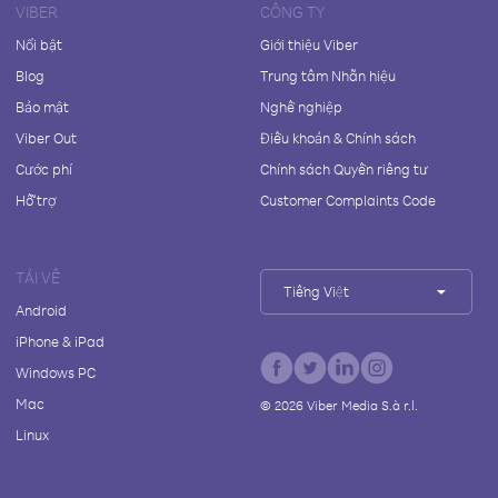
VIBER
CÔNG TY
Nổi bật
Giới thiệu Viber
Blog
Trung tâm Nhãn hiệu
Bảo mật
Nghề nghiệp
Viber Out
Điều khoản & Chính sách
Cước phí
Chính sách Quyền riêng tư
Hỗ trợ
Customer Complaints Code
TẢI VỀ
Tiếng Việt
Android
iPhone & iPad
Windows PC
Mac
©
2026
Viber Media S.à r.l.
Linux