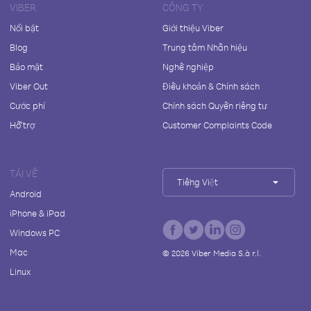
VIBER
CÔNG TY
Nổi bật
Giới thiệu Viber
Blog
Trung tâm Nhãn hiệu
Bảo mật
Nghề nghiệp
Viber Out
Điều khoản & Chính sách
Cước phí
Chính sách Quyền riêng tư
Hỗ trợ
Customer Complaints Code
TẢI VỀ
Tiếng Việt
Android
iPhone & iPad
Windows PC
Mac
©
2026
Viber Media S.à r.l.
Linux