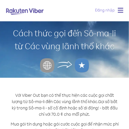
Đăng nhập
Togg
navig
Cách thức gọi đến Sô-ma-li
từ Các vùng lãnh thổ khác
Với Viber Out bạn có thể thực hiện các cuộc gọi chất
lượng từ Sô-ma-li đến Các vùng lãnh thổ khác.
Gọi số bất
kỳ trong Sô-ma-li - số cố định hoặc số di động! - bắt đầu
chỉ với 70.0 ¢ cho mỗi phút.
Mua gói tín dụng hoặc gói cước cuộc gọi để nhận mức phí