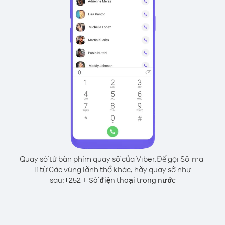
Quay số từ bàn phím quay số của Viber.
Để gọi Sô-ma-
li từ Các vùng lãnh thổ khác, hãy quay số như
sau:
+
+
252
Số điện thoại trong nước