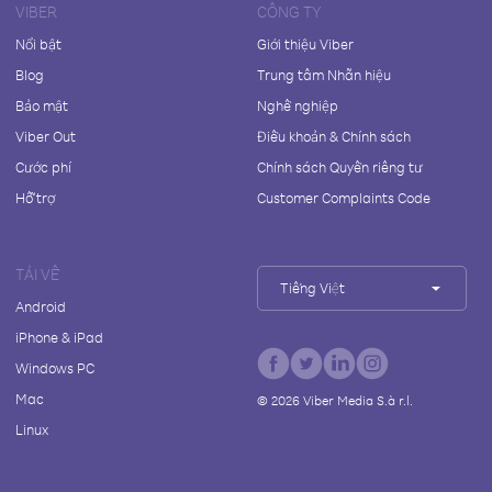
VIBER
CÔNG TY
Nổi bật
Giới thiệu Viber
Blog
Trung tâm Nhãn hiệu
Bảo mật
Nghề nghiệp
Viber Out
Điều khoản & Chính sách
Cước phí
Chính sách Quyền riêng tư
Hỗ trợ
Customer Complaints Code
TẢI VỀ
Tiếng Việt
Android
iPhone & iPad
Windows PC
Mac
©
2026
Viber Media S.à r.l.
Linux