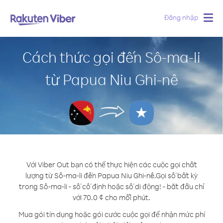
Đăng nhập
Togg
navig
Cách thức gọi đến Sô-ma-li
từ Papua Niu Ghi-nê
Với Viber Out bạn có thể thực hiện các cuộc gọi chất
lượng từ Sô-ma-li đến Papua Niu Ghi-nê.
Gọi số bất kỳ
trong Sô-ma-li - số cố định hoặc số di động! - bắt đầu chỉ
với 70.0 ¢ cho mỗi phút.
Mua gói tín dụng hoặc gói cước cuộc gọi để nhận mức phí