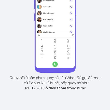
Quay số từ bàn phím quay số của Viber.
Để gọi Sô-ma-
li từ Papua Niu Ghi-nê, hãy quay số như
sau:
+
+
252
Số điện thoại trong nước